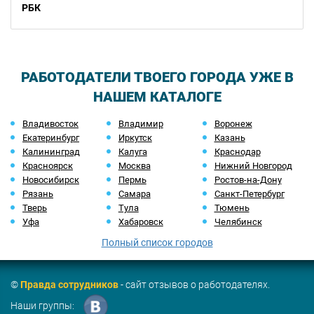
РБК
РАБОТОДАТЕЛИ ТВОЕГО ГОРОДА УЖЕ В
НАШЕМ КАТАЛОГЕ
Владивосток
Владимир
Воронеж
Екатеринбург
Иркутск
Казань
Калининград
Калуга
Краснодар
Красноярск
Москва
Нижний Новгород
Новосибирск
Пермь
Ростов-на-Дону
Рязань
Самара
Санкт-Петербург
Тверь
Тула
Тюмень
Уфа
Хабаровск
Челябинск
Полный список городов
©
Правда сотрудников
- сайт отзывов о работодателях.
Наши группы: