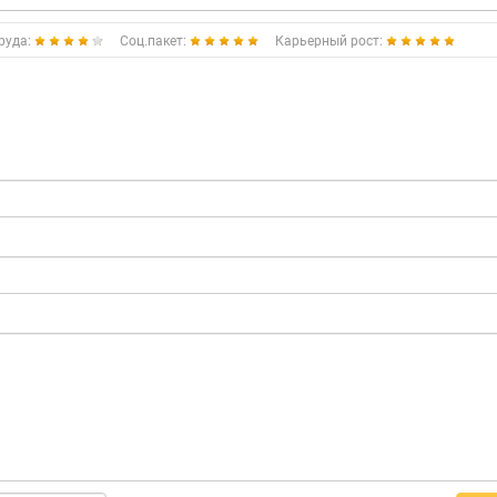
руда:
Соц.пакет:
Карьерный рост: