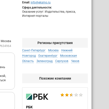
Email:
info@eksmo.ru
Сфера деятельности:
Оказание услуг: Издательства, пресса,
Интернет-порталы
: Москва
Регионы присутствия
№634964
Санкт-Петербург
Москва
Нижний
Новгород
Екатеринбург
Московская
Область
Зеленоград
Серпухов
Чехов
чень
кой,
Похожие компании
ться
РБК