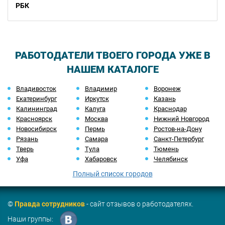
РБК
РАБОТОДАТЕЛИ ТВОЕГО ГОРОДА УЖЕ В
НАШЕМ КАТАЛОГЕ
Владивосток
Владимир
Воронеж
Екатеринбург
Иркутск
Казань
Калининград
Калуга
Краснодар
Красноярск
Москва
Нижний Новгород
Новосибирск
Пермь
Ростов-на-Дону
Рязань
Самара
Санкт-Петербург
Тверь
Тула
Тюмень
Уфа
Хабаровск
Челябинск
Полный список городов
©
Правда сотрудников
- сайт отзывов о работодателях.
Наши группы: