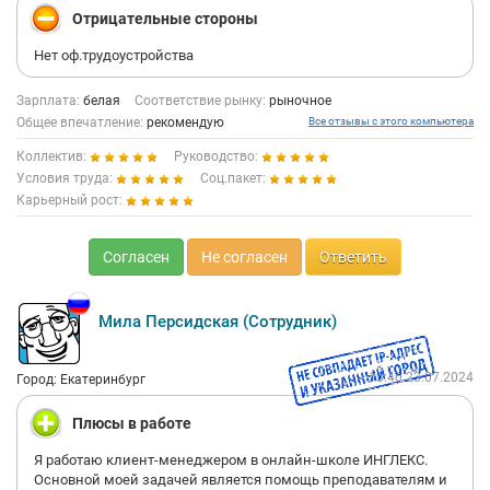
Отрицательные стороны
Нет оф.трудоустройства
Зарплата:
белая
Соответствие рынку:
рыночное
Общее впечатление:
рекомендую
Все отзывы с этого компьютера
Коллектив:
Руководство:
Условия труда:
Соц.пакет:
Карьерный рост:
Согласен
Не согласен
Ответить
Мила Персидская (Сотрудник)
13:40 23.07.2024
Город: Екатеринбург
Плюсы в работе
Я работаю клиент-менеджером в онлайн-школе ИНГЛЕКС.
Основной моей задачей является помощь преподавателям и