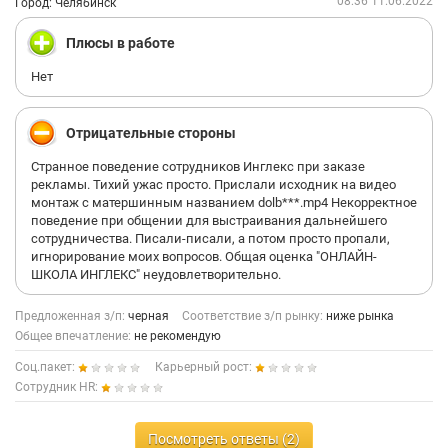
Это ХАМСКОЕ И НАПЛЕВАТЕЛЬСКОЕ отношение к
08:36 11.06.2022
Город: Челябинск
соискателям. Такие компании как Инлекс просто не должны
существовать. Я крайне возмущена таким неуважением и
Плюсы в работе
была лучшего мнения об их конторе. Это отвратительно!
Нет
Отрицательные стороны
Странное поведение сотрудников Инглекс при заказе
рекламы. Тихий ужас просто. Прислали исходник на видео
монтаж с матершинным названием dolb***.mp4 Некорректное
поведение при общении для выстраивания дальнейшего
сотрудничества. Писали-писали, а потом просто пропали,
игнорирование моих вопросов. Общая оценка "ОНЛАЙН-
ШКОЛА ИНГЛЕКС" неудовлетворительно.
Предложенная з/п:
черная
Соответствие з/п рынку:
ниже рынка
Общее впечатление:
не рекомендую
Соц.пакет:
Карьерный рост:
Сотрудник HR:
Посмотреть ответы (2)