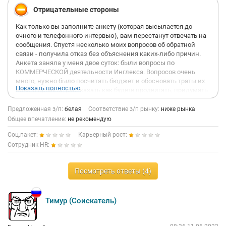
Отрицательные стороны
Как только вы заполните анкету (которая высылается до
очного и телефонного интервью), вам перестанут отвечать на
сообщения. Спустя несколько моих вопросов об обратной
связи - получила отказ без объяснения каких-либо причин.
Анкета заняла у меня двое суток: были вопросы по
КОММЕРЧЕСКОЙ деятельности Инглекса. Вопросов очень
много, нужно было посчитать бюджет и обосновать траты их
Показать полностью
нового проекта, рассказать как будете продвигать, придумать
лид-магниты на сайт, составить запросы для продвижения
сайта в органике и для контекстной рекламы, составить план
Предложенная з/п:
белая
Соответствие з/п рынку:
ниже рынка
продвижения их нового продукта и т.д. и т.п.
Общее впечатление:
не рекомендую
Это просто РАЗВОД, НЕ ТРАТЬТЕ СВОЁ ВРЕМЯ!
Соц.пакет:
Карьерный рост:
Инглекс просто пользуется добросовестными соискателями,
закрывая свои рабочие задачи + собирают идеи и способы
Сотрудник HR:
продвижения новых проектов + тексты ж новые всегда
нужны, зачем нанимать человека, если можно решать свои
Посмотреть ответы (4)
проблемы через тестовые задания.
P.S. Причём даже не удосужились мне ответить по обратной
связи. Пока я сама не написала несколько раз. В конце
Тимур (Соискатель)
концов получила сухой ответ "не предоставляют обратную
связь на данном этапе".