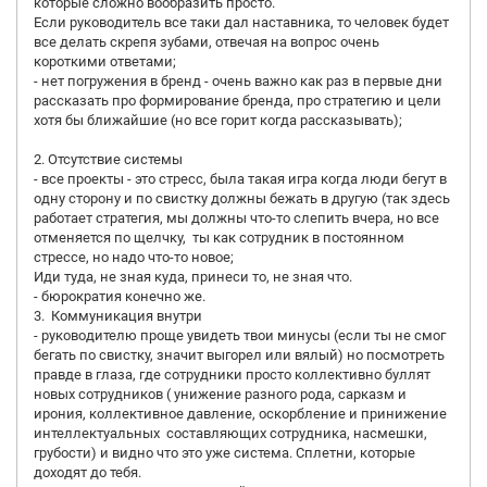
которые сложно вообразить просто.
Если руководитель все таки дал наставника, то человек будет
все делать скрепя зубами, отвечая на вопрос очень
короткими ответами;
- нет погружения в бренд - очень важно как раз в первые дни
рассказать про формирование бренда, про стратегию и цели
хотя бы ближайшие (но все горит когда рассказывать);
2. Отсутствие системы
- все проекты - это стресс, была такая игра когда люди бегут в
одну сторону и по свистку должны бежать в другую (так здесь
работает стратегия, мы должны что-то слепить вчера, но все
отменяется по щелчку, ты как сотрудник в постоянном
стрессе, но надо что-то новое;
Иди туда, не зная куда, принеси то, не зная что.
- бюрократия конечно же.
3. Коммуникация внутри
- руководителю проще увидеть твои минусы (если ты не смог
бегать по свистку, значит выгорел или вялый) но посмотреть
правде в глаза, где сотрудники просто коллективно буллят
новых сотрудников ( унижение разного рода, сарказм и
ирония, коллективное давление, оскорбление и принижение
интеллектуальных составляющих сотрудника, насмешки,
грубости) и видно что это уже система. Сплетни, которые
доходят до тебя.