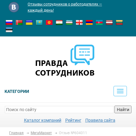
Отзывы сотрудников о работодателях —
каждый день!
КАТЕГОРИИ
Toggle
navigati
Найти
Каталог компаний
Рейтинг
Правила сайта
Главная
МегаМаркет
Отзыв №604011