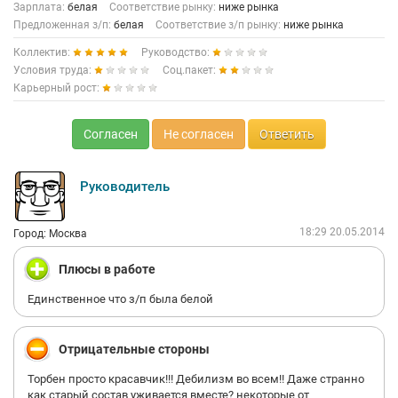
хотя нет подлизывает хорошо, (удалено) со своим
Зарплата:
белая
Соответствие рынку:
ниже рынка
лингвистическим образованием пишет "х е р" с твердым
Предложенная з/п:
белая
Соответствие з/п рынку:
ниже рынка
знаком и выдумывает новые дебильные приказы, чтоб жить
Коллектив:
Руководство:
всем было веселей (лучше бы вообще из декрета не
выходила и где нибудь потерялась) "сучка крашенная". Итог
Условия труда:
Соц.пакет:
сей басни таков... Скоро Глобус окончательно пошлет эту
Карьерный рост:
кантору и она заглохнет на совсем, чего я ей и желаю. Одно
жалко - людей, которые пострадали из-за дележа власти
между (удалено) и (удалено) (пиндос).... А кто раздумывает
Согласен
Не согласен
Ответить
про сотрудничество, мой совет даже и не думайте. Гореть в
аду этим раздолбаям... Всем пис....
Руководитель
18:29 20.05.2014
Город: Москва
Плюсы в работе
Единственное что з/п была белой
Отрицательные стороны
Торбен просто красавчик!!! Дебилизм во всем!! Даже странно
как старый состав уживается вместе? некоторые от