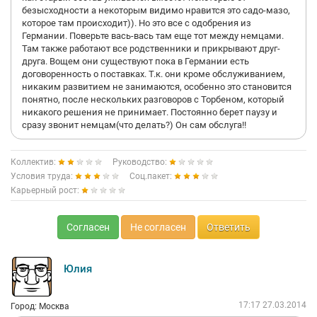
безысходности а некоторым видимо нравится это садо-мазо,
которое там происходит)). Но это все с одобрения из
Германии. Поверьте вась-вась там еще тот между немцами.
Там также работают все родственники и прикрывают друг-
друга. Вощем они существуют пока в Германии есть
договоренность о поставках. Т.к. они кроме обслуживанием,
никаким развитием не занимаются, особенно это становится
понятно, после нескольких разговоров с Торбеном, который
никакого решения не принимает. Постоянно берет паузу и
сразу звонит немцам(что делать?) Он сам обслуга!!
Коллектив:
Руководство:
Условия труда:
Соц.пакет:
Карьерный рост:
Согласен
Не согласен
Ответить
Юлия
17:17 27.03.2014
Город: Москва