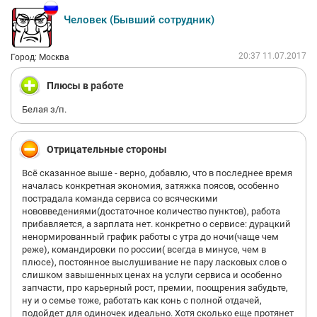
бросает все начатое и начинает придумывать какие то новые
структуры, не приносящие никакого результата. Абсолютно
Человек (Бывший сотрудник)
бездарный и безграмотный работник, который мнит себя
великим руководителем, такое ощущение, что попал в
Северную Корею. Придя работать в ее команду у вас не будет
20:37 11.07.2017
Город: Москва
своего мнения, есть только неправильное мнение и ее. Все ее
структуры и отделы которые она якобы "состряпала"
Плюсы в работе
разваливаются не успев сработаться. И самое неприятное,
что эти безумные действия никак не пресекаются. Будьте
Белая з/п.
внимательны и осторожны. И не подумайте что пишут здесь
обиженные неудачники, сам на эти грабли наступил не веря в
написанное ранее. Впредь буду осторожней выбирать
Отрицательные стороны
компании. Ну а коль устроились сюда, то вы станете тем
"счастливчиком", которому все это предстоит вынести на
Всё сказанное выше - верно, добавлю, что в последнее время
собственной шкуре.
началась конкретная экономия, затяжка поясов, особенно
пострадала команда сервиса со всяческими
нововведениями(достаточное количество пунктов), работа
прибавляется, а зарплата нет. конкретно о сервисе: дурацкий
ненормированный график работы с утра до ночи(чаще чем
реже), командировки по россии( всегда в минусе, чем в
плюсе), постоянное выслушивание не пару ласковых слов о
слишком завышенных ценах на услуги сервиса и особенно
запчасти, про карьерный рост, премии, поощрения забудьте,
ну и о семье тоже, работать как конь с полной отдачей,
подойдет для одиночек идеально. Хотя сколько еще протянет