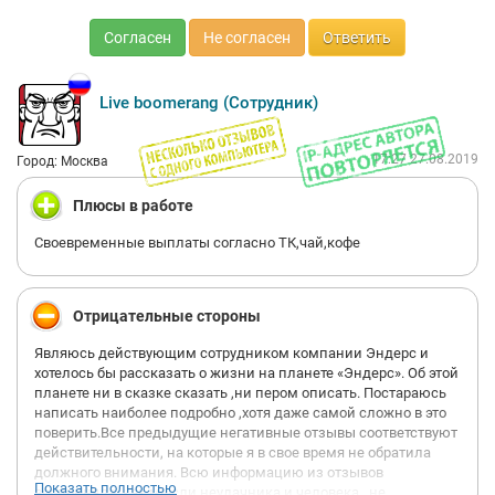
особая связь,раз только она имеет доступ ко всем
Согласен
Не согласен
Ответить
благам,таких как займ и т.д. А вы остальные сотрудники для
руководства во главе Торбена Лемме,Ирины Кузьминой и
Буланова - БЫДЛО,довольствуйтесь теплом в зимнее время,а
зимой грейтесь ,а бонусы -бесплатный чай и кофе. А твои
Live boomerang (Сотрудник)
навыки и опыт ,с которыми изначально тебя принимают
нафиг никому не нужно .Это все для прикрытия перед
Германией. Попользовались,вид создали и прощайте вы нам
17:27 27.08.2019
Город: Москва
не нужны,но важное условие-только по собственному
желанию,ведь страшно иногда бывает руководству или
Плюсы в работе
совестно ,но этого мы не узнаем,потому что для них
сотрудники-это рабы !!!
Своевременные выплаты согласно ТК,чай,кофе
Отрицательные стороны
Являюсь действующим сотрудником компании Эндерс и
хотелось бы рассказать о жизни на планете «Эндерс». Об этой
планете ни в сказке сказать ,ни пером описать. Постараюсь
написать наиболее подробно ,хотя даже самой сложно в это
поверить.Все предыдущие негативные отзывы соответствуют
действительности, на которые я в свое время не обратила
должного внимания. Всю информацию из отзывов
Показать полностью
восприняла, как мысли неудачника и человека , не