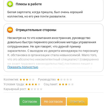
Плюсы в работе
Белая зарплата; когда пришла, был очень хороший
коллектив, но его уже почти развалили.
Отрицательные стороны
Несмотря на то что компания иностранная, руководство
довольно быстро переняло российские методы управления
сотрудниками. Не зря говорят, что дурной пример
заразителен. С выходом из декрета менеджера по персоналу
К. обстановка в организации стала невыносимой. Мало того,
что это абсолютно некомпетентный специалист (совершенно
не знает трудового законодательства),постоянно пишет с
Показать полностью
орфографическими ошибками (груЩик вместо грузчик) и
косноязычно при двух высших образованиях, одно из которых
филологическое (в каком подземном переходе она получила
Коллектив:
Руководство:
сие образование остается загадкой, но, думаю, что с такими
Условия труда:
Соц.пакет:
умственными способностями образование не поможет), так
Карьерный рост:
еще и без конца унижает сотрудников. Такое ощущение, что
кадровые вопросы, в ее понимании, подразумевают не,
прежде всего, знание ТК РФ, а искусство издеваться над
Согласен
Не согласен
Ответить
сотрудниками, не отпуская их к врачу или за свой счет по
каким-либо личным делам. Но самое ужасное - это то, что