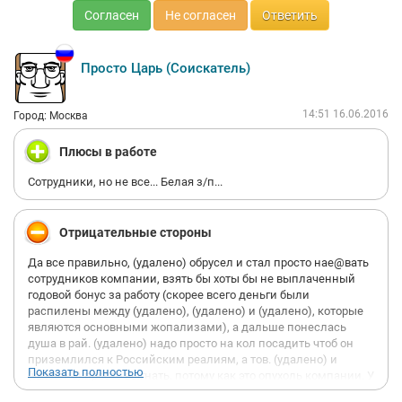
Согласен
Не согласен
Ответить
Просто Царь (Соискатель)
14:51 16.06.2016
Город: Москва
Плюсы в работе
Сотрудники, но не все... Белая з/п...
Отрицательные стороны
Да все правильно, (удалено) обрусел и стал просто нае@вать
сотрудников компании, взять бы хоты бы не выплаченный
годовой бонус за работу (скорее всего деньги были
распилены между (удалено), (удалено) и (удалено), которые
являются основными жопализами), а дальше понеслась
душа в рай. (удалено) надо просто на кол посадить чтоб он
приземлился к Российским реалиям, а тов. (удалено) и
Показать полностью
(удалено) просто выгнать, потому как это опухоль компании. У
(удалено) нету даже образования это просто бездарный тип,