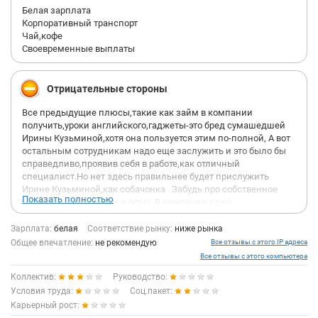
они продержаться?
Белая зарплата
Корпоративный транспорт
Чай,кофе
Своевременные выплаты
Отрицательные стороны
Все предыдущие плюсы,такие как займ в компании
получить,уроки английского,гаджеты-это бред сумашедшей
Ирины Кузьминой,хотя она пользуется этим по-полной, А вот
остальным сотрудникам надо еще заслужить и это было бы
справедливо,проявив себя в работе,как отличный
специалист.Но нет здесь правильнее будет прислужить
Ирине Кузьминой,как собачонка . Забудь про собственное
Показать полностью
мнение , свои навыки и опыт. В компании один
супермегаспециалист и это она. Как она утверждает всем
сотрудникам,неофициально Кузьмина И. зам.генерального
Зарплата:
белая
Соответствие рынку:
ниже рынка
директора Торбена Лемме.И это похоже на правду,потому что
Общее впечатление:
не рекомендую
Все отзывы с этого IP адреса
ген.директор при решении рабочих задач даже разговаривать
Все отзывы с этого компьютера
с тобой не будет,ни говоря уже о личном. Это невозможно
Коллектив:
Руководство:
получить день за свой счет ,чтобы проводить первоклашку в
Условия труда:
школу, попасть на выпускной к ребенку,либо не дай бог
Соц.пакет:
внезапные проблемы со здоровьем. Реально только в случае
Карьерный рост:
отличной службы ИК. У них с генеральным директором