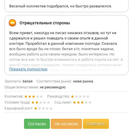
Веселый коллектив подобрался, но быстро развалился.
Отрицательные стороны
Всем привет, никогда не писал никаких отзывов, но тут не
сдержался и решил поведать о своем опыте в данной
конторе. Проработал в данной компании полгода. Сначала
все было вроде бы не плохо: белая з/п, понятные задачи,
вообщем работа шла своим чередом, было интересно. Но
потом все как то быстро изменилось и работа сошла на нет. А
виной тому один сотрудник, точнее сотрудница которая мнит
Показать полностью
себя гуру и экспертом в сфере продаж и вообще во всех
сферах, засовывая свой поганый нос, куда ее не просят, и это
как бы вы думали кто, конечно же это тот же работник, что и
Зарплата:
белая
Соответствие рынку:
ниже рынка
присутствует в отзывах предыдущих ораторов (И.К.) Эта
Общее впечатление:
не рекомендую
безумная работница вытворяет такое, что порой волосы
Коллектив:
Руководство:
дыбом на спине вставали от ее безумных идей, самодурству
ее нет предела, практически каждый день, придумывает
Условия труда:
Соц.пакет:
какие то бессмысленные таблички, которые никакого
Карьерный рост:
результата не приносят и в отсутствии этих результатов она
конечно же винит менеджеров, прикрывая свою задницу.
Каждый месяц придумывает новый план действий вместо
Согласен
Не согласен
Ответить
того чтобы проработать и сделать работу над ошибками, она