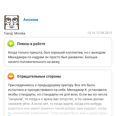
директор не пресекает такое отношение к работникам, а,
наоборот, поддерживает.
Может я повторюсь, но труд ваш действительно никто не
Аноним
оценит. В организации по-свински поступили с людьми,
которые работали в компании долгое время - их уволили в
один день.
13:16 15.08.2013
Город: Москва
Если сложится такая ситуация, что будет необходимо
Плюсы в работе
работать за двоих,троих или выполнять не свои обязанности
и т.п., то учтите, что ни слов благодарности, ни материального
Когда только пришла, был хороший коллектив, но с выходом
вознаграждения вы не получите. А когда поднимите этот
Менеджера по кадрам он просто был развален. Больше
вопрос, то с весьма серьезным видом вам скажут, что ваше
ничего положительного не вижу.
вознаграждение - это оклад в конце месяца.
Перспектив работы в данной компаний не обнаружила.
Отрицательные стороны
Непонятно, какую цель преследует руководство, если
хороших специалистов разогнали? Видимо, скоро начнут
Присоединяюсь к предыдущему оратору. Все это было
брать гастарбайтеров, пучок за три копейки.
испытано и прочувствовано на себе. Менеджер К. установила
якобы стандарты, но стандарты не для всех. Если вы из числа
"лизунов", то тогда и к врачу вас отпустят, и по своим делам
сможете уйти. А если нет, то тогда ждите, когда кто-нибудь
родиться или умрет (именно такой вопрос вам зададут, когда
вы принесете заявление). Тогда может быть вам и дадут день