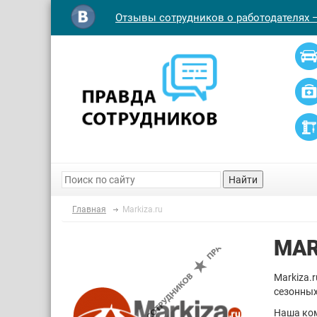
Отзывы сотрудников о работодателях 
Найти
Главная
Markiza.ru
MAR
Markiza.
сезонных
Наша ком