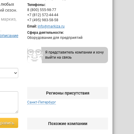
и любых
Телефоны:
ий сезон.
8 (800) 555-98-77
+7 (812) 572-44-44
 маркиз,
+7 (495) 983-58-58
Email:
info@markiza.ru
и
Сфера деятельности:
 описание
. Поэтому
Оборудование для предприятий
и
Я представитель компании и хочу
выйти на связь
ду
ла
на то,
любую
бы
Регионы присутствия
Санкт-Петербург
 За
ащиты,
я
равить
Похожие компании
зволяющие