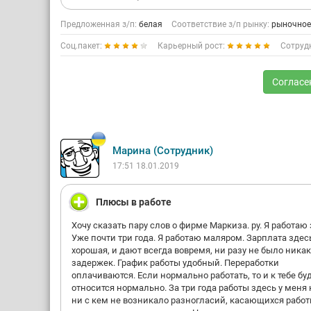
Предложенная з/п:
белая
Соответствие з/п рынку:
рыночное
Соц.пакет:
Карьерный рост:
Сотруд
Согласе
Марина (Сотрудник)
17:51 18.01.2019
Плюсы в работе
Хочу сказать пару слов о фирме Маркиза. ру. Я работаю 
Уже почти три года. Я работаю маляром. Зарплата здес
хорошая, и дают всегда вовремя, ни разу не было ника
задержек. График работы удобный. Переработки
оплачиваются. Если нормально работать, то и к тебе бу
относится нормально. За три года работы здесь у меня 
ни с кем не возникало разногласий, касающихся работ