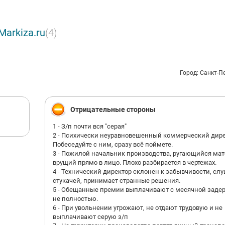
лять производство «под ключ» даже самых сложных объектов,
ная доставка в регионы, удобная форма расчетов и контроль каче
пах работы.
arkiza.ru
(4)
видеть Вас среди наших клиентов и партнеров!
Город: Санкт-П
Отрицательные стороны
1 - З/п почти вся "серая"
2 - Психически неуравновешенный коммерческий дире
Побеседуйте с ним, сразу всё поймете.
3 - Пожилой начальник производства, ругающийся мат
врущий прямо в лицо. Плохо разбирается в чертежах.
4 - Технический директор склонен к забывчивости, сл
стукачей, принимает странные решения.
5 - Обещанные премии выплачивают с месячной заде
не полностью.
6 - При увольнении угрожают, не отдают трудовую и не
выплачивают серую з/п