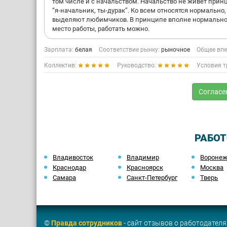
том числе и с начальством. Начальство не живет при
“я-начальник, ты-дурак”. Ко всем относятся нормально,
выделяют любимчиков. В принципе вполне нормальн
место работы, работать можно.
Зарплата:
белая
Соответствие рынку:
рыночное
Общее впе
Коллектив:
Руководство:
Условия т
Согласе
РАБОТ
Владивосток
Владимир
Вороне
Краснодар
Красноярск
Москва
Самара
Санкт-Петербург
Тверь
©
Правда сотрудников
- сайт отзывов о работодателя