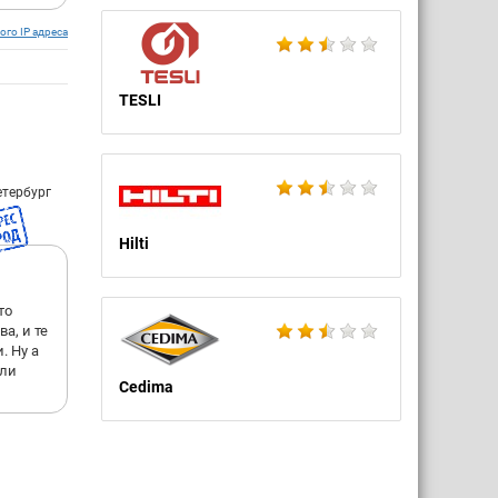
ого IP адреса
TESLI
етербург
Hilti
то
а, и те
. Ну а
сли
Cedima