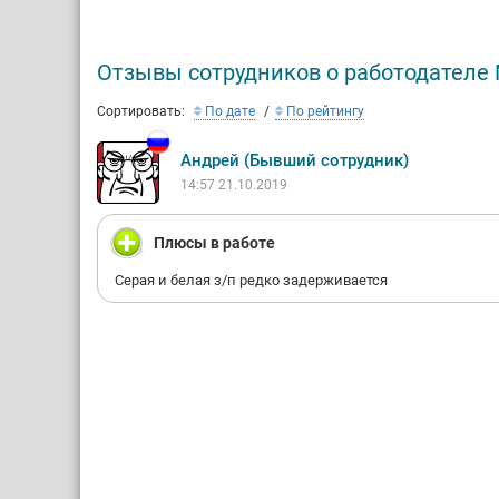
осуществ
оператив
всех эта
Отзывы сотрудников о работодателе M
Мы рады 
Сортировать:
По дате
По рейтингу
Андрей (Бывший сотрудник)
14:57 21.10.2019
Плюсы в работе
Серая и белая з/п редко задерживается