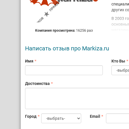
специали
других с
В 2003 г
основным
магазины
Компания просмотрена:
16256 раз
коттедже
в 2004 г
Написать отзыв про Markiza.ru
возможно
Развивая
Имя
Кто Вы
открылос
организо
Одноврем
что Вы м
Достоинства
точку Ро
обеспечи
Сегодня 
десять л
добавили
Город
Email
историей
Markiza.