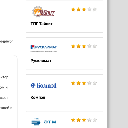
ства на
ТПГ Тайпит
етербург
Русклимат
ктор.
ом и
Компэл
ушает
ржкой и