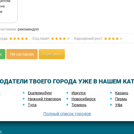
нципом
 не
ое
чатление:
рекомендую
руда:
Соц.пакет:
Карьерный рост:
н
Не согласен
Ответить
ОДАТЕЛИ ТВОЕГО ГОРОДА УЖЕ В НАШЕМ КА
ж
Екатеринбург
Иркутск
Казань
Нижний Новгород
Новосибирск
Пермь
Тула
Тюмень
Уфа
Полный список городов
х.