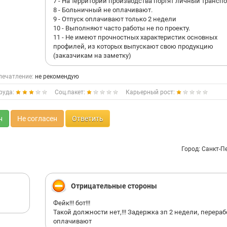
7 - На территории производства портят личный транспо
8 - Больничный не оплачивают.
9 - Отпуск оплачивают только 2 недели
10 - Выполняют часто работы не по проекту.
11 - Не имеют прочностных характеристик основных
профилей, из которых выпускают свою продукцию
(заказчикам на заметку)
печатление:
не рекомендую
руда:
Соц.пакет:
Карьерный рост:
н
Не согласен
Ответить
Город: Санкт-П
Отрицательные стороны
Фейк!!! бот!!!
Такой должности нет,!!! Задержка зп 2 недели, перераб
оплачивают