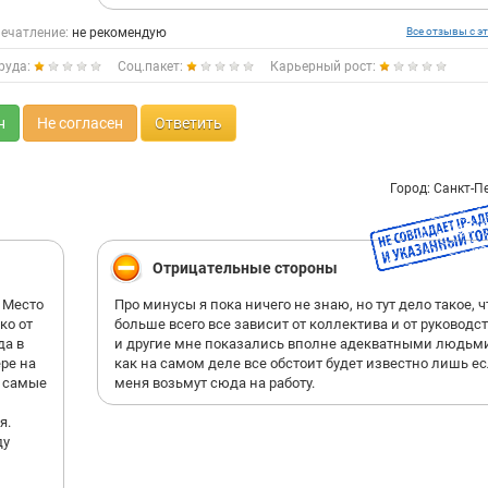
ечатление:
не рекомендую
Все отзывы с эт
руда:
Соц.пакет:
Карьерный рост:
н
Не согласен
Ответить
Город: Санкт-П
Отрицательные стороны
 Место
Про минусы я пока ничего не знаю, но тут дело такое, ч
ко от
больше всего все зависит от коллектива и от руководств
да в
и другие мне показались вполне адекватными людьми
ре на
как на самом деле все обстоит будет известно лишь е
ь самые
меня возьмут сюда на работу.
я.
ду