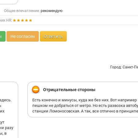
Общее впечатление:
рекомендую
ник HR:
н
Не согласен
Ответить
Город: Санкт-П
Отрицательные стороны
здесь.
Есть конечно и минусы, куда же без них. Вот например
ь
пешком не добраться от метро. Но есть развозка автоб
ких
станции Ломоносовская. А так, все отлично в принципе
дут
ни разу
ы, в