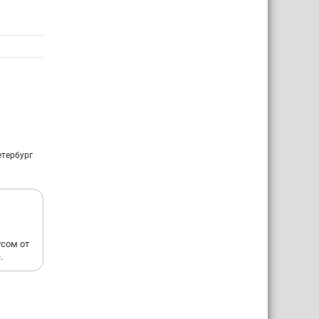
етербург
усом от
.