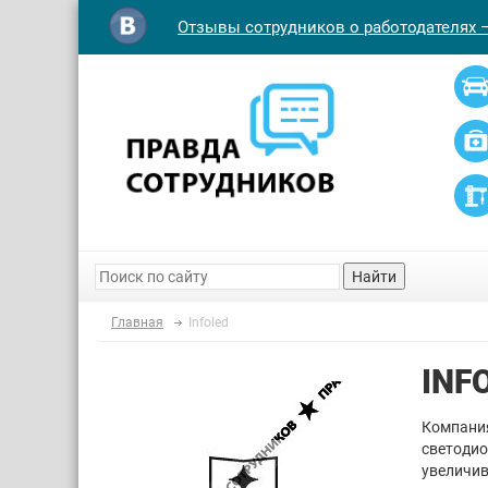
Отзывы сотрудников о работодателях 
Найти
Главная
Infoled
INF
Компания
светодио
увеличив