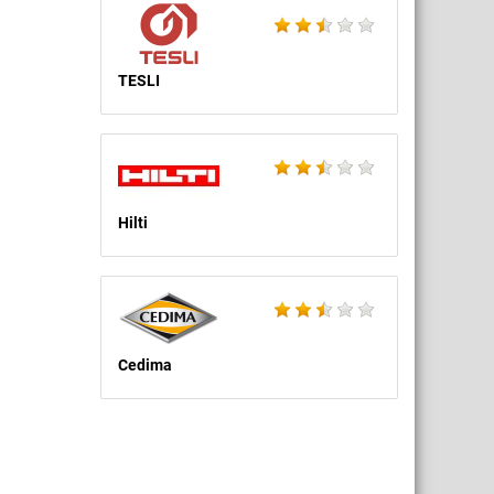
TESLI
Hilti
Cedima