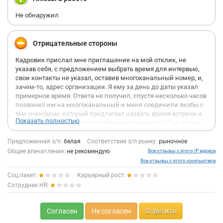
Не обнаружил
Отрицательные стороны
Кадровик прислал мне приглашение на мой отклик, не
указав себя, с предложением выбрать время для интервью,
свои контакты не указал, оставив многоканальный номер, и,
зачем-то, адрес организации. Я ему за день до даты указал
примерное время. Ответа не получил, спустя несколько часов
позвонил им на многоканальный и меня соединили якобы с
тем уникомом, который предлагает назвать время встречи и
Показать полностью
сам же вовремя не читает сообщения кандидата. Так он мне
предложил еще раз ему в хх написать, каков уровень, указал,
мол я должен понимать важность событий с стране, ну как
Предложенная з/п:
белая
Соответствие з/п рынку:
рыночное
будто с президентом поговорил, и напиши ему в хх, по
Общее впечатление:
не рекомендую
Все отзывы с этого IP адреса
телефону он ничего обсуждать не желает, только это не
Все отзывы с этого компьютера
президент, а кадровик и не более. Вниманию руководства
Соц.пакет:
Карьерный рост:
компании, если ваши сотрудники службы персонала
Сотрудник HR:
позволяют себе такое отношение к соискателям - класть
трубку на предложение записаться на интервью по телефону
вместо писанины в хх, которую они сами не читают, и читают
Согласен
Не согласен
Ответить
нотации о ситуации в стране, а потом кладут трубку на
встречные вопросы и предложение записаться по телефону,