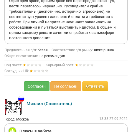
Офис open space, причём даже без перегородок, стоит гул,
вести переговоры нереально. Руководители крайне
требовательны (деспотично, истерично, агрессивно),не
соответствует уровент заявлено й оплаты и требования к
работе. При личной неприязне начинают заваливать на
собеседовании и пытаться выставить идиотом. В общем и
целом каждому решать хочет ли он работать в атмосфере
постоянного давления
Предложенная з/п:
белая
Соответствие з/п рынку:
ниже рынка
Общее впечатление:
не рекомендую
Соц.пакет:
Карьерный рост:
Сотрудник HR:
Согласен
Не согласен
Ответить
Михаил (Соискатель)
13:38 27.09.2022
Город: Москва
Плюсы в работе