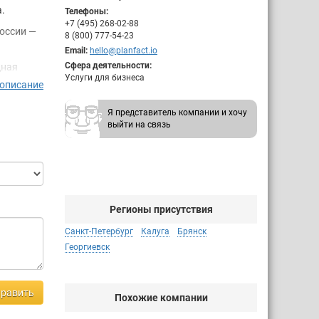
.
Телефоны:
+7 (495) 268-02-88
России —
8 (800) 777-54-23
Email:
hello@planfact.io
Сфера деятельности:
дная
Услуги для бизнеса
 заменять
 описание
зации и
исе.
Я представитель компании и хочу
выйти на связь
работки
 еще
Регионы присутствия
Санкт-Петербург
Калуга
Брянск
Георгиевск
равить
Похожие компании