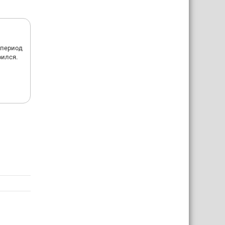
 период
оился.