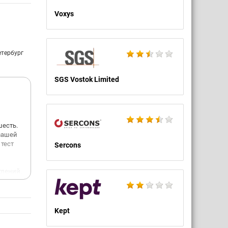
Voxys
етербург
SGS Vostok Limited
шесть.
 вашей
 тест
Sercons
тлений,
фер или
ми
и на
Kept