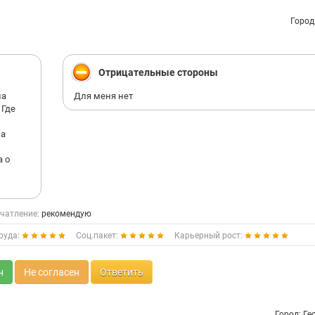
Город
Отрицательные стороны
на
Для меня нет
 Где
на
а о
чатление:
рекомендую
руда:
Соц.пакет:
Карьерный рост:
н
Не согласен
Ответить
Город: Ге