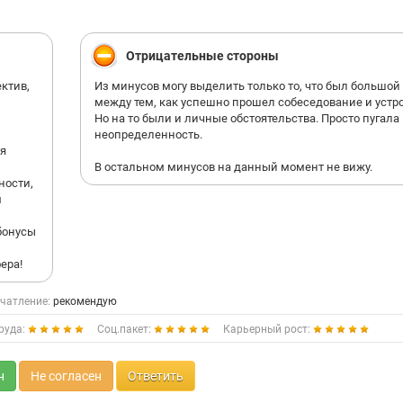
ля. И
.
Отрицательные стороны
ктив,
Из минусов могу выделить только то, что был большой
между тем, как успешно прошел собеседование и устр
Но на то были и личные обстоятельства. Просто пугала
неопределенность.
ня
В остальном минусов на данный момент не вижу.
ности,
м
бонусы
ера!
чатление:
рекомендую
руда:
Соц.пакет:
Карьерный рост:
н
Не согласен
Ответить