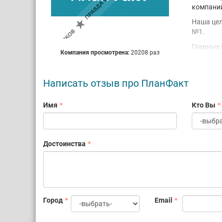
компани
Наша цел
№1.
Главные 
Компания просмотрена:
20208 раз
атмосфер
бюрократ
ответств
Написать отзыв про ПланФакт
Мы делае
день за 
Имя
Кто Вы
Мы посто
больше к
Достоинства
Город
Email