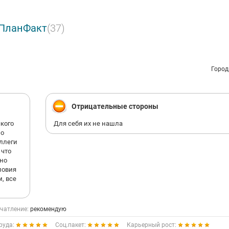
 ПланФакт
(37)
Город
Отрицательные стороны
ского
Для себя их не нашла
 о
оллеги
 что
жно
ловия
, все
чатление:
рекомендую
руда:
Соц.пакет:
Карьерный рост: