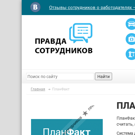
Отзывы сотрудников о работодателях 
Найти
Главная
ПланФакт
ПЛ
ПланФакт
считать,
Система 