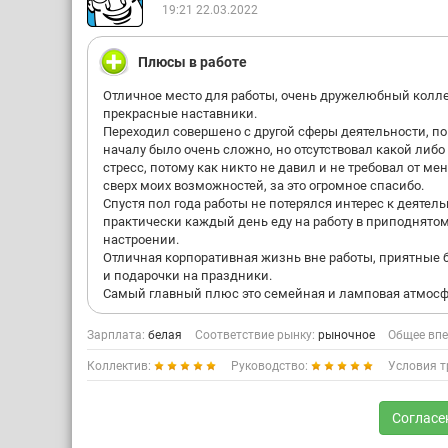
лестнице, это супер,это тоже дополнительный стимул,
19:21 22.03.2022
естественно +к зп. Однозначно рекомендую работодате
сама мечтаю работать здесь ещё долгие и долгие годы)
Спасибо ПланФакт за то,что мы встретились.
Плюсы в работе
Отличное место для работы, очень дружелюбный колле
прекрасные наставники.
Переходил совершено с другой сферы деятельности, по
началу было очень сложно, но отсутствовал какой либо
стресс, потому как никто не давил и не требовал от ме
сверх моих возможностей, за это огромное спасибо.
Спустя пол года работы не потерялся интерес к деятель
практически каждый день еду на работу в приподнято
настроении.
Отличная корпоративная жизнь вне работы, приятные 
и подарочки на праздники.
Самый главный плюс это семейная и ламповая атмосф
Зарплата:
белая
Соответствие рынку:
рыночное
Общее впе
Коллектив:
Руководство:
Условия т
Согласе