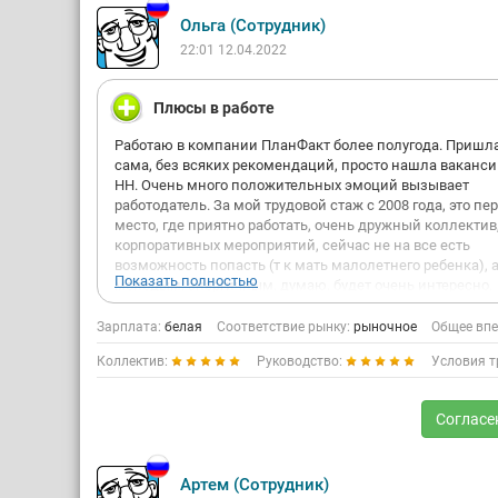
Ольга (Сотрудник)
22:01 12.04.2022
Плюсы в работе
Работаю в компании ПланФакт более полугода. Пришла
сама, без всяких рекомендаций, просто нашла ваканси
НН. Очень много положительных эмоций вызывает
работодатель. За мой трудовой стаж с 2008 года, это пе
место, где приятно работать, очень дружный коллектив
корпоративных мероприятий, сейчас не на все есть
возможность попасть (т к мать малолетнего ребенка), 
Показать полностью
молодым, энергичным, думаю, будет очень интересно.
Оформление по ТК, что тоже весомый плюс, прозрачн
график, понятные задачи. Есть обучение для новых
Зарплата:
белая
Соответствие рынку:
рыночное
Общее впе
сотрудников, новичков не бросают, т к все заинтересов
Коллектив:
Руководство:
Условия т
общем деле, так сказать. Ну и конечно нельзя не напис
слова огромной благодарности руководству, которое
принимает во внимание просьбы, вопросы, проблемы,
Согласе
предложения и что там ещё есть у сотрудников), и всег
на встречу. Очень дружелюбная атмосфера создана и
поддерживается в Компании, это очень привлекательно
Артем (Сотрудник)
даёт стимул работать. Есть продвижение по карьерной