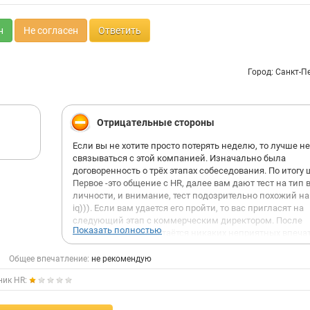
н
Не согласен
Ответить
Город: Санкт-П
Отрицательные стороны
Если вы не хотите просто потерять неделю, то лучше не
связываться с этой компанией. Изначально была
договоренность о трёх этапах собеседования. По итогу 
Первое -это общение с HR, далее вам дают тест на тип
личности, и внимание, тест подозрительно похожий на
iq))). Если вам удается его пройти, то вас пригласят на
следующий этап с коммерческим директором. После
Показать полностью
общения с ним не остаётся никаких неприятных впеча
и вы думаете: «Ну вот и всё- финишная прямая, жду оф
отказ». Но нет, вас зовут ещё на встречу с генеральны
Общее впечатление:
не рекомендую
директорами, и вы тратите ещё два часа из своей жизн
ник HR:
компанию самодуров.
После встречи вам предлагают собрать таблицы с