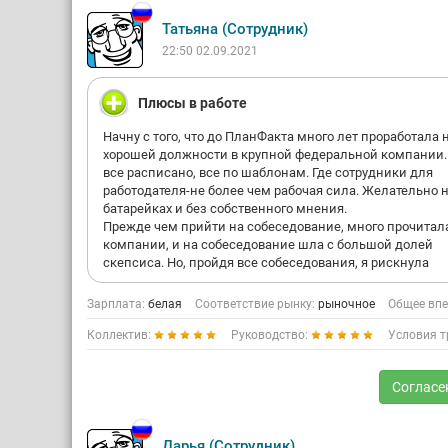
Татьяна (Сотрудник)
22:50 02.09.2021
Плюсы в работе
Начну с того, что до ПланФакта много лет проработала 
хорошей должности в крупной федеральной компании.
все расписано, все по шаблонам. Где сотрудники для
работодателя-не более чем рабочая сила. Желательно 
батарейках и без собственного мнения.
Прежде чем прийти на собеседование, много прочитал
компании, и на собеседование шла с большой долей
скепсиса. Но, пройдя все собеседования, я рискнула
Зарплата:
белая
Соответствие рынку:
рыночное
Общее впе
Коллектив:
Руководство:
Условия т
Согласе
Дарья (Сотрудник)