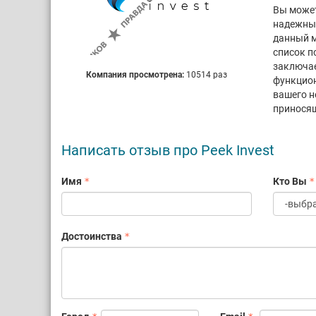
Вы может
надежный
данный м
список п
заключае
Компания просмотрена:
10514 раз
функцион
вашего н
принося
Написать отзыв про Peek Invest
Имя
Кто Вы
Достоинства