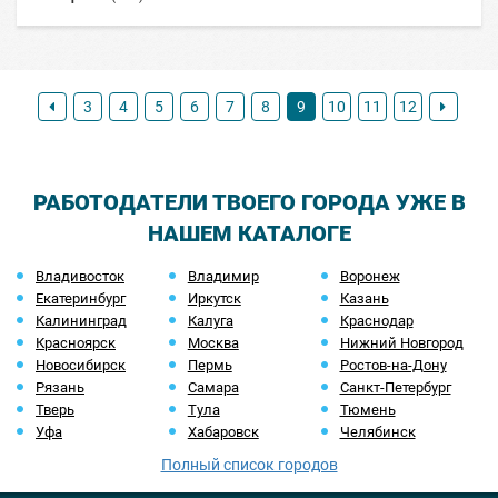
3
4
5
6
7
8
9
10
11
12
РАБОТОДАТЕЛИ ТВОЕГО ГОРОДА УЖЕ В
НАШЕМ КАТАЛОГЕ
Владивосток
Владимир
Воронеж
Екатеринбург
Иркутск
Казань
Калининград
Калуга
Краснодар
Красноярск
Москва
Нижний Новгород
Новосибирск
Пермь
Ростов-на-Дону
Рязань
Самара
Санкт-Петербург
Тверь
Тула
Тюмень
Уфа
Хабаровск
Челябинск
Полный список городов