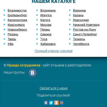
НАШЕМ КАТАЛОГЕ
Владивосток
Владимир
Воронеж
Екатеринбург
Иркутск
Казань
Калининград
Калуга
Краснодар
Красноярск
Москва
Нижний Новгород
Новосибирск
Пермь
Ростов-на-Дону
Рязань
Самара
Санкт-Петербург
Тверь
Тула
Тюмень
Уфа
Хабаровск
Челябинск
Полный список городов
©
Правда сотрудников
- сайт отзывов о работодателях.
Наши группы:
Связаться с нами
Поделиться ссылкой: