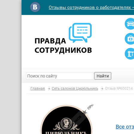
Отзывы сотрудников о работодателях 
Найти
Главная
Сеть салонов Цирюльникъ
Отзыв №600214
Все от