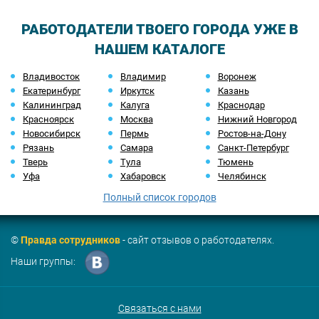
РАБОТОДАТЕЛИ ТВОЕГО ГОРОДА УЖЕ В
НАШЕМ КАТАЛОГЕ
Владивосток
Владимир
Воронеж
Екатеринбург
Иркутск
Казань
Калининград
Калуга
Краснодар
Красноярск
Москва
Нижний Новгород
Новосибирск
Пермь
Ростов-на-Дону
Рязань
Самара
Санкт-Петербург
Тверь
Тула
Тюмень
Уфа
Хабаровск
Челябинск
Полный список городов
©
Правда сотрудников
- сайт отзывов о работодателях.
Наши группы:
Связаться с нами