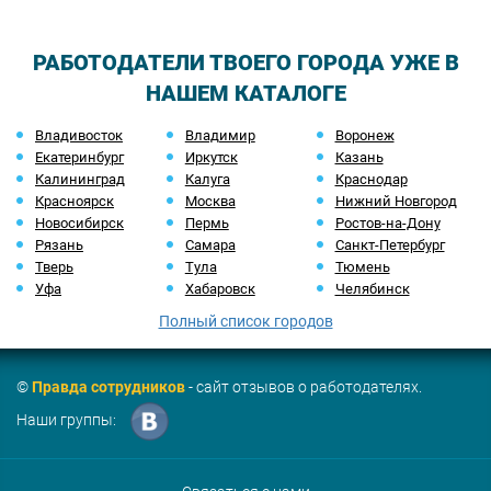
РАБОТОДАТЕЛИ ТВОЕГО ГОРОДА УЖЕ В
НАШЕМ КАТАЛОГЕ
Владивосток
Владимир
Воронеж
Екатеринбург
Иркутск
Казань
Калининград
Калуга
Краснодар
Красноярск
Москва
Нижний Новгород
Новосибирск
Пермь
Ростов-на-Дону
Рязань
Самара
Санкт-Петербург
Тверь
Тула
Тюмень
Уфа
Хабаровск
Челябинск
Полный список городов
©
Правда сотрудников
- сайт отзывов о работодателях.
Наши группы: