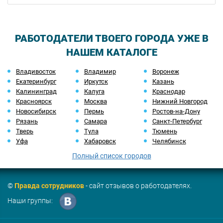
РАБОТОДАТЕЛИ ТВОЕГО ГОРОДА УЖЕ В
НАШЕМ КАТАЛОГЕ
Владивосток
Владимир
Воронеж
Екатеринбург
Иркутск
Казань
Калининград
Калуга
Краснодар
Красноярск
Москва
Нижний Новгород
Новосибирск
Пермь
Ростов-на-Дону
Рязань
Самара
Санкт-Петербург
Тверь
Тула
Тюмень
Уфа
Хабаровск
Челябинск
Полный список городов
©
Правда сотрудников
- сайт отзывов о работодателях.
Наши группы: