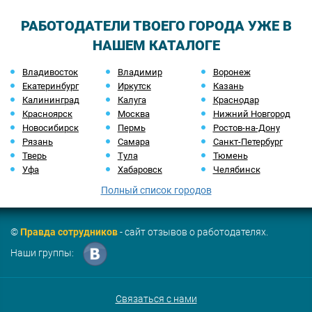
РАБОТОДАТЕЛИ ТВОЕГО ГОРОДА УЖЕ В
НАШЕМ КАТАЛОГЕ
Владивосток
Владимир
Воронеж
Екатеринбург
Иркутск
Казань
Калининград
Калуга
Краснодар
Красноярск
Москва
Нижний Новгород
Новосибирск
Пермь
Ростов-на-Дону
Рязань
Самара
Санкт-Петербург
Тверь
Тула
Тюмень
Уфа
Хабаровск
Челябинск
Полный список городов
©
Правда сотрудников
- сайт отзывов о работодателях.
Наши группы:
Связаться с нами