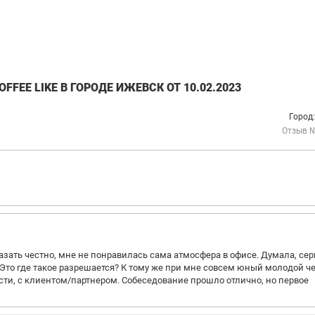
FEE LIKE В ГОРОДЕ ИЖЕВСК ОТ 10.02.2023
Город
Отзыв 
азать честно, мне не понравилась сама атмосфера в офисе. Думала, се
! Это где такое разрешается? К тому же при мне совсем юный молодой ч
ти, с клиентом/партнером. Собеседование прошло отлично, но первое