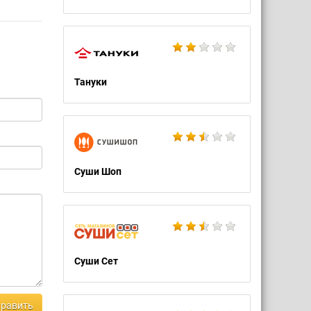
Тануки
Суши Шоп
Суши Сет
равить