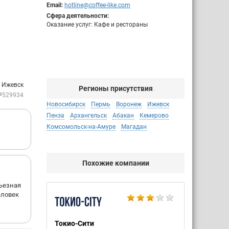
Email:
hotline@coffee-like.com
Сфера деятельности:
Оказание услуг: Кафе и рестораны
: Ижевск
Регионы присутствия
№529934
Новосибирск
Пермь
Воронеж
Ижевск
Пенза
Архангельск
Абакан
Кемерово
Комсомольск-на-Амуре
Магадан
Похожие компании
рьезная
еловек
Токио-Сити