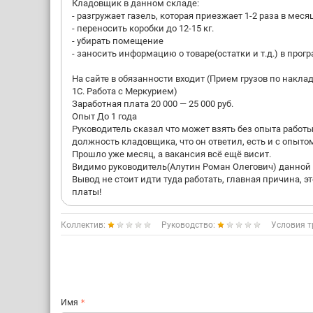
Кладовщик в данном складе:
- разгружает газель, которая приезжает 1-2 раза в меся
- переносить коробки до 12-15 кг.
- убирать помещение
- заносить информацию о товаре(остатки и т.д.) в прогр
На сайте в обязанности входит (Прием грузов по наклад
1С. Работа с Меркурием)
Заработная плата 20 000 — 25 000 руб.
Опыт До 1 года
Руководитель сказал что может взять без опыта работы,
должность кладовщика, что он ответил, есть и с опыто
Прошло уже месяц, а вакансия всё ещё висит.
Видимо руководитель(Алутин Роман Олегович) данной 
Вывод не стоит идти туда работать, главная причина, э
платы!
Коллектив:
Руководство:
Условия т
Имя