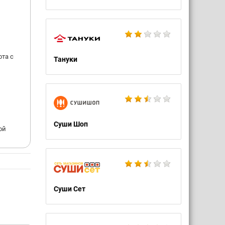
ота с
Тануки
Суши Шоп
ой
Суши Сет