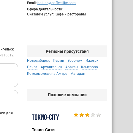
Email:
hotline@coffee-like.com
Сфера деятельности:
Оказание услуг: Кафе и рестораны
ангельск
Регионы присутствия
№315612
Новосибирск
Пермь
Воронеж
Ижевск
Пенза
Архангельск
Абакан
Кемерово
Комсомольск-на-Амуре
Магадан
Похожие компании
раж для
Токио-Сити