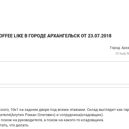
EE LIKE В ГОРОДЕ АРХАНГЕЛЬСК ОТ 23.07.2018
Город: Арх
Отзыв 
ского, 10к1 на заднем дворе под всеми этажами. Склад выглядит как га
одителя(Алутин Роман Олегович) и сотрудника(кладовщик).
похож на руководителя, а похож на какого-то кладовщика.
ать, что делать.