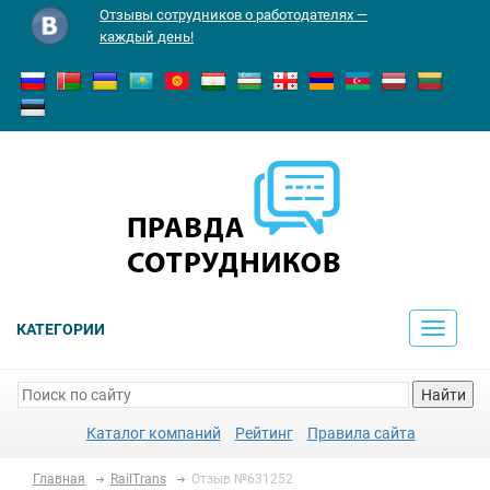
Отзывы сотрудников о работодателях —
каждый день!
КАТЕГОРИИ
Toggle
navigati
Найти
Каталог компаний
Рейтинг
Правила сайта
Главная
RailTrans
Отзыв №631252