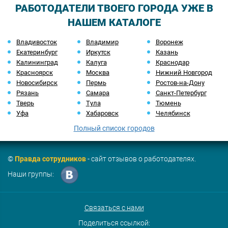
РАБОТОДАТЕЛИ ТВОЕГО ГОРОДА УЖЕ В
НАШЕМ КАТАЛОГЕ
Владивосток
Владимир
Воронеж
Екатеринбург
Иркутск
Казань
Калининград
Калуга
Краснодар
Красноярск
Москва
Нижний Новгород
Новосибирск
Пермь
Ростов-на-Дону
Рязань
Самара
Санкт-Петербург
Тверь
Тула
Тюмень
Уфа
Хабаровск
Челябинск
Полный список городов
©
Правда сотрудников
- сайт отзывов о работодателях.
Наши группы:
Связаться с нами
Поделиться ссылкой: