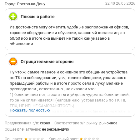
22:40 26.05.2026
Город: Ростов-на-Дону
Плюсы в работе
Из достоинств могу отметить удобные расположения офисов,
хорошее оборудование и обучение, классный коллектив, зп
50/50 ибо в итоге она выйдет не такой как указано в
объявлении
Отрицательные стороны
Ну что ж, самое главное и основное это обещание устройства
по ТК на собеседовании, увы, только обещание, уволилась с
предыдущей работы и в итоге просто села в лужу. Великие
руководители , естественно , не сказали что :
1) больничных нет, а если ты и уйдешь чудом на больничный,
то он не оплачивается!!!(напоминаю, устраивалась по ТК, НЕ
ГПХ, НЕ ИП, НЕ САМОЗАНЯТОСТЬ)
Показать полностью
2) отпуска тоже нет, пар пар пам, ну он как бы есть, но чтобы в
него пойти, нужно слезно просить всех своих сменщиц и
находить себе замену самому!!!(аууууу, что это еще такое?). И
Предложенная з/п:
серая
Соответствие з/п рынку:
рыночное
даже если ты уговоришь других коллег, то максимум ты
Общее впечатление:
не рекомендую
можешь рассчитывать на 8-9 дней
Соц.пакет:
Карьерный рост:
3) отпускные идут с МРОТа, даже не с расчета фиксы за