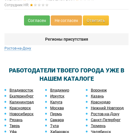
смены, фиг с ним с процентом, даже не от фиксы!!!, по факту,
Сотрудник HR:
отпускных у вас только на надувной круг для бассейна хватит
4) вся зп только нал в конверте)))) как мииило)
Согласен
Не согласен
Ответить
5) собственно сама зп: очень красиво написано в
объявлении, но увы, максималки вы не увидите - потока
людей такого физически нет, а то что обещают в среднем ,
будете получать пока вы в смене один лаборант, ибо если
Регионы присутствия
будет два лаборанта и два аппарата, доплата , естественно,
будет делиться на 2))
Ростов-на-Дону
ИТОГ: ты раб на галерах, нельзя болеть, отпуска нет,
вспоминаем 19 век и впрягаемся в повозку хозяина тянуть
РАБОТОДАТЕЛИ ТВОЕГО ГОРОДА УЖЕ В
НАШЕМ КАТАЛОГЕ
Владивосток
Владимир
Воронеж
Екатеринбург
Иркутск
Казань
Калининград
Калуга
Краснодар
Красноярск
Москва
Нижний Новгород
Новосибирск
Пермь
Ростов-на-Дону
Рязань
Самара
Санкт-Петербург
Тверь
Тула
Тюмень
Уфа
Хабаровск
Челябинск