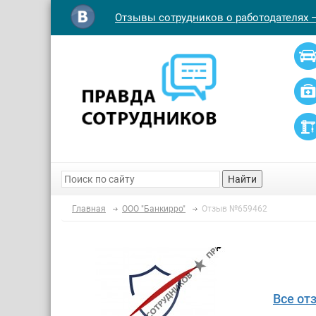
Отзывы сотрудников о работодателях 
Найти
Главная
ООО "Банкирро"
Отзыв №659462
Все от