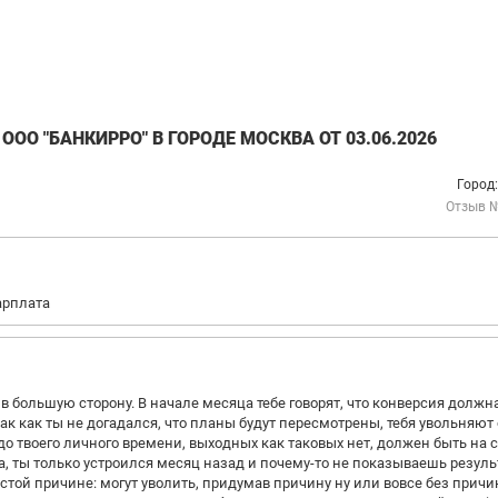
ОО "БАНКИРРО" В ГОРОДЕ МОСКВА ОТ 03.06.2026
Город
Отзыв 
арплата
 большую сторону. В начале месяца тебе говорят, что конверсия должн
 так как ты не догадался, что планы будут пересмотрены, тебя увольняю
 до твоего личного времени, выходных как таковых нет, должен быть на с
за, ты только устроился месяц назад и почему-то не показываешь резуль
стой причине: могут уволить, придумав причину ну или вовсе без причи