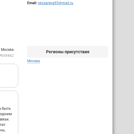
Email:
nkosareva95@mail.ru
: Москва
Регионы присутствия
№659462
Москва
а быть
т одним
вязи.
тат
ны,