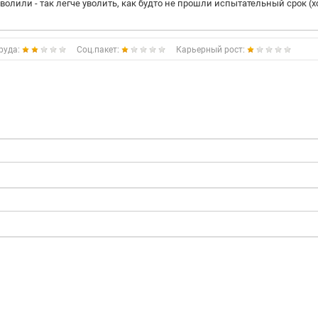
олили - так легче уволить, как будто не прошли испытательный срок (х
руда:
Соц.пакет:
Карьерный рост: