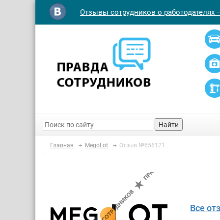
Отзывы сотрудников о работодателях 
Найти
Главная
MegoLot
Отзыв №656121
Все от