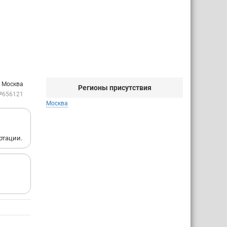
: Москва
Регионы присутствия
№656121
Москва
ртации.