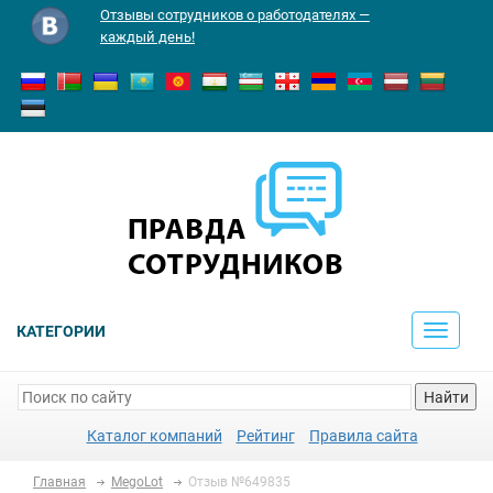
Отзывы сотрудников о работодателях —
каждый день!
КАТЕГОРИИ
Toggle
navigati
Найти
Каталог компаний
Рейтинг
Правила сайта
Главная
MegoLot
Отзыв №649835