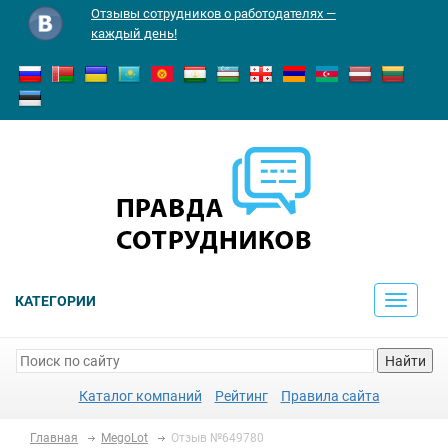
Отзывы сотрудников о работодателях —
каждый день!
КАТЕГОРИИ
Toggle
navigati
Найти
Каталог компаний
Рейтинг
Правила сайта
Главная
MegoLot
Отзыв №649780