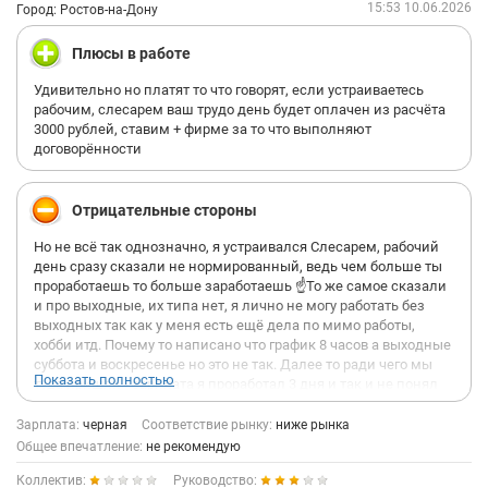
15:53 10.06.2026
Город: Ростов-на-Дону
Плюсы в работе
Удивительно но платят то что говорят, если устраиваетесь
рабочим, слесарем ваш трудо день будет оплачен из расчёта
3000 рублей, ставим + фирме за то что выполняют
договорённости
Отрицательные стороны
Но не всё так однозначно, я устраивался Слесарем, рабочий
день сразу сказали не нормированный, ведь чем больше ты
проработаешь то больше заработаешь ☝️То же самое сказали
и про выходные, их типа нет, я лично не могу работать без
выходных так как у меня есть ещё дела по мимо работы,
хобби итд. Почему то написано что график 8 часов а выходные
суббота и воскресенье но это не так. Далее то ради чего мы
Показать полностью
туда пришли - зарплата я проработал 3 дня и так и не понял
что нужно делать там что бы заработать 115 тысяч в месяц
как рассказывает мастер производства, я как работник очень
Зарплата:
черная
Соответствие рынку:
ниже рынка
быстрый, расторопный, у меня большой опыт работы
Общее впечатление:
не рекомендую
слесарем, работником производства, работа на руководящих
Коллектив:
Руководство:
должностях, я развит физически, кстати имейте в виду что