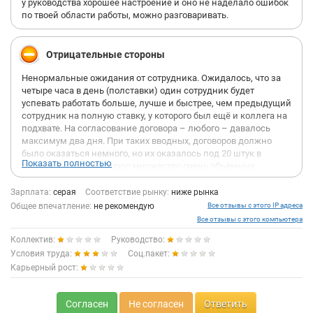
у руководства хорошее настроение и оно не наделало ошибок
по твоей области работы, можно разговаривать.
Отрицательные стороны
Ненормальные ожидания от сотрудника. Ожидалось, что за
четыре часа в день (полставки) один сотрудник будет
успевать работать больше, лучше и быстрее, чем предыдущий
сотрудник на полную ставку, у которого был ещё и коллега на
подхвате. На согласование договора – любого – давалось
максимум два дня. При таких вводных, договоров должно
было оказаться немного, но их оказалось под 20 штук в
Показать полностью
первые же три дня, плюс множество очень объёмных
вопросов не на один час работы. В день я согласовывала по
одному договору, плюс успевала сделать ещё вопросы, плюс
Зарплата:
серая
Соответствие рынку:
ниже рынка
приходилось постоянно отслеживать задачи в трекере, плюс
Общее впечатление:
не рекомендую
Все отзывы с этого IP адреса
созвоны, и так далее. Дедлайнов не нарушала, какой срок
Все отзывы с этого компьютера
стоял, в такой и делала. При том, что некоторые договоры
Коллектив:
Руководство:
нужно было просто отредактировать, а некоторые – делать
Условия труда:
практически с нуля, а это очень разные по времени задачи.
Соц.пакет:
Карьерный рост:
Огромные проблемы с документооборотом. Я попросила
всего одну вещь: чтобы инициатор сразу писал/а, что он/а
Согласен
Не согласен
Ответить
хочет видеть в договоре. Без пожеланий в бизнесовой части