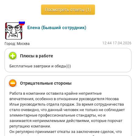
Рабочий график не является стабильным и заранее
фиксируемым, хотя первые 2 месяца создавалось ощущение
Посмотреть ответы (1)
стабильности.). Информация о расписании и количестве
рабочих часов предоставляется без достаточной
прозрачности. Изменения графика возможны в краткие
Елена (Бывший сотрудник)
сроки, включая уведомления накануне смены.
Фактическое планирование графика не обеспечивает
12:44 17.04.2026
Город: Москва
устойчивого учёта индивидуальных пожеланий сотрудника.
Плюсы в работе
Отмечается практика привлечения к задачам смежных
направлений без отдельного согласования и без
Бесплатные завтраки и обеды)))
предварительного изменения условий трудового договора до
фактического выполнения таких задач.
Отрицательные стороны
Вывод: условия трудоустройства характеризуются
изменяемостью должностных обязанностей, отсутствием
Работа в компании оставила крайне неприятные
фиксированного функционала и нестабильностью графика.
впечатления, особенно в отношении руководителя Носова
Соискателям, ориентированным на прозрачные условия и
Ильи руководитель отдела продаж. За время сотрудничества
стабильный режим работы, следует учитывать данные
стало очевидно, что данный человек не только не соблюдает
особенности.
элементарные профессиональные стандарты, но и
занимается неприемлемыми действиями, которые порочат
репутацию компании.
Он регулярно принимает откаты за заключение сделок, что