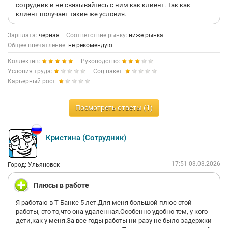
У меня сломан палец на ноге. Я сообщила об этом рекрутеру
сотрудник и не связывайтесь с ним как клиент. Так как
заранее, но приехала в офис на другой конец Москвы, как и
клиент получает такие же условия.
договаривались.
Зарплата:
черная
Соответствие рынку:
ниже рынка
Я позвонила начальнице дивизиона Светлане, она сказала:
Общее впечатление:
не рекомендую
«Ждите, через 10 минут спущусь».
Я ждала её 40 минут. За мной никто не спустился.
Коллектив:
Руководство:
Условия труда:
Соц.пакет:
Я ушла. После этого мне позвонил какой-то менеджер,
Карьерный рост:
сказал, что спустился меня встретить, но не нашёл. На мой
ответ, что я уже уехала, он сказал: «понятно, ладно» — и
положил трубку.
Посмотреть ответы (1)
Никаких извинений. Никакой связи. Никакого уважения.
Кристина (Сотрудник)
---
Я прошла:
17:51 03.03.2026
Город: Ульяновск
· собеседования,
Плюсы в работе
· одобрение службы безопасности,
· ждала оффер,
Я работаю в Т-Банке 5 лет.Для меня большой плюс этой
· приехала со сломанной ногой на другой конец города,
работы, это то,что она удаленная.Особенно удобно тем, у кого
· ждала 40 минут,
дети,как у меня.За все годы работы ни разу не было задержки
· уехала ни с чем,