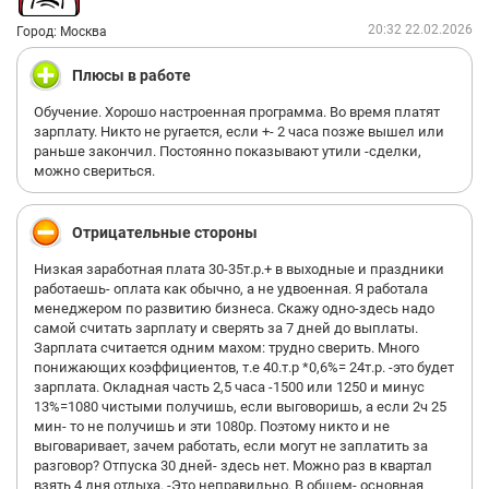
этой бригаде с хорошим опытом работы в строительной сфере
был Евгений. Низкий ему поклон. Он должен быть там
20:32 22.02.2026
Город: Москва
начальником. Наталья и Виктор просиживают штаны, ничего
не делая, а создавая вид деятельности и тратя деньги банка.
Плюсы в работе
Потому как, чтобы меня нанять Т-банк потратил сотни тысяч и
такого специалиста с высшим образованием и опытом
Обучение. Хорошо настроенная программа. Во время платят
именно с сфере реставрации этого банка (у меня были 2 года
зарплату. Никто не ругается, если +- 2 часа позже вышел или
работы в нем) они не найдут никогда за такую низкую
раньше закончил. Постоянно показывают утили -сделки,
зарплату. А будут брать новичков, которые будут тратить
можно свериться.
бюджет компании. Я пожаловалась в поддержку Т-банка "Не
молчи". У сожалению у Виктора связи ответили там, и не
могут поменять его решение. Хотя оно противоречит нормам
Отрицательные стороны
Т-банка и им пришлось извиняться, за его поступок.
Низкая заработная плата 30-35т.р.+ в выходные и праздники
работаешь- оплата как обычно, а не удвоенная. Я работала
менеджером по развитию бизнеса. Скажу одно-здесь надо
самой считать зарплату и сверять за 7 дней до выплаты.
Зарплата считается одним махом: трудно сверить. Много
понижающих коэффициентов, т.е 40.т.р *0,6%= 24т.р. -это будет
зарплата. Окладная часть 2,5 часа -1500 или 1250 и минус
13%=1080 чистыми получишь, если выговоришь, а если 2ч 25
мин- то не получишь и эти 1080р. Поэтому никто и не
выговаривает, зачем работать, если могут не заплатить за
разговор? Отпуска 30 дней- здесь нет. Можно раз в квартал
взять 4 дня отдыха. -Это неправильно. В общем- основная