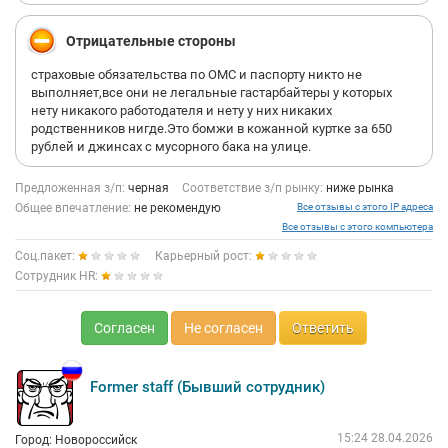
скорейшего "трансгрессировать" домой.
Хорошего дня!
Отрицательные стороны
страховые обязательства по ОМС и паспорту никто не
выполняет,все они не легальные гастарбайтеры у которых
нету никакого работодателя и нету у них никаких
родственников нигде.Это бомжи в кожанной куртке за 650
рублей и джинсах с мусорного бака на улице.
Предложенная з/п:
черная
Соответствие з/п рынку:
ниже рынка
Общее впечатление:
не рекомендую
Все отзывы с этого IP адреса
Все отзывы с этого компьютера
Соц.пакет:
Карьерный рост:
Сотрудник HR:
Согласен
Не согласен
Ответить
Former staff (Бывший сотрудник)
15:24 28.04.2026
Город: Новороссийск