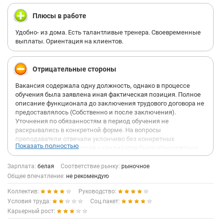
Плюсы в работе
Удобно- из дома. Есть талантливые тренера. Своевременные
выплаты. Ориентация на клиентов.
Отрицательные стороны
Вакансия содержала одну должность, однако в процессе
обучения была заявлена иная фактическая позиция. Полное
описание функционала до заключения трудового договора не
предоставлялось (Собственно и после заключения).
Уточнения по обязанностям в период обучения не
раскрывались в конкретной форме. На вопросы
преподаватели отвечали уклончиво без конкретных
Показать полностью
формулировок, а вопросов у кандидатов было относительно
функционала много.
Зарплата:
белая
Соответствие рынку:
рыночное
Трудовой договор не соответствовал первоначально
Общее впечатление:
не рекомендую
заявленным условиям по должности. После начала работы в
Коллектив:
Руководство:
договор вносились изменения. Должностные обязанности
сформулированы в расширительном виде без
Условия труда:
Соц.пакет:
фиксированного и ограниченного перечня функций.
Карьерный рост: