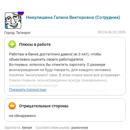
Никулишина Галина Викторовна (Сотрудник)
09:24 06.02.2026
Город: Таганрог
Плюсы в работе
Работаю в банке достаточно давно( ок.3 лет), чтобы
объективно оценить своего работодателя.
Во-первых, хотелось бы отметить зарплату. О размере
вознаграждения не буду говорить, для каждого человека
понятие "много/мало" свое. В этом плане меня все устраивает.
Самое главное- вознаграждение всегда своевременно,
задержек не было никогда.
Показать полностью
Во-вторых, удаленная работа- не нужно тратить время и
деньги на дорогу. Свободный график позволяет спланировать
мой день так, как мне удобно.
Отрицательные стороны
В-третьих, есть возможность уйти в оплачиваемый отпуск
или больничный без существенной потери в оплате труда. Я
не обнаружено
мать двоих несовершеннолетних детей, наличие соцпакета
для меня важно.
В-четвертых, отличные подарки, поощрения. 13-ая зарплата
Зарплата:
белая
Соответствие рынку:
рыночное