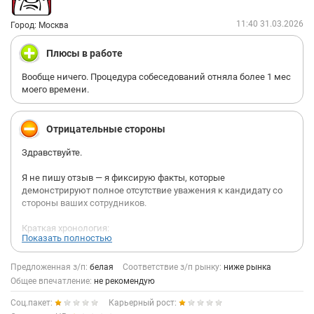
11:40 31.03.2026
Город: Москва
Плюсы в работе
Вообще ничего. Процедура собеседований отняла более 1 мес
моего времени.
Отрицательные стороны
Здравствуйте.
Я не пишу отзыв — я фиксирую факты, которые
демонстрируют полное отсутствие уважения к кандидату со
стороны ваших сотрудников.
Краткая хронология:
Показать полностью
1. Я прошла первый этап собеседования с начальником
группы Божков Александр.
Предложенная з/п:
белая
Соответствие з/п рынку:
ниже рынка
2. Меня пригласили в офис на встречу с руководителем
Общее впечатление:
не рекомендую
группы тем же Александром и начальником дивизиона
Соц.пакет:
Карьерный рост:
Алексей. Собеседование прошло отлично, обратная связь —