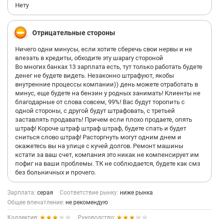
Нету
Отрицательные стороны
Ничего одни минусы, если хотите сберечь свои нервы и не
влезать в кредиты, обходите эту шарагу стороной
Во многих банках 13 зарплата есть, тут только работать будете
денег не будете видеть. Незаконно штрафуют, якобы
внутренние процессы компании)) день можете отработать в
минус, еще будете на бензин у родных занимать! Клиенты не
благодарные от слова совсем, 99%! Вас будут торопить с
одной стороны, с другой будут штрафовать, с третьей
заставлять продавать! Причем если плохо продаете, опять
штраф! Короче штраф штраф штраф, будете спать и будет
сниться слово штраф! Расторгнуть могут одним днем и
окажетесь вы на улице с кучей долгов. Ремонт машины
кстати за ваш счет, компания это никак не компенсирует им
пофиг на ваши проблемы. ТК не соблюдается, будете как смз
без больничных и прочего.
Зарплата:
серая
Соответствие рынку:
ниже рынка
Общее впечатление:
не рекомендую
Коллектив:
Руководство: