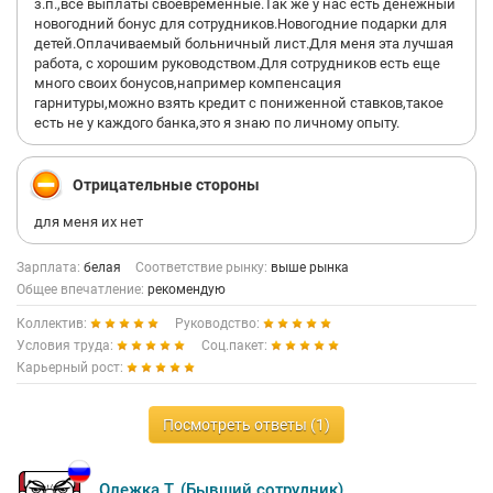
з.п.,все выплаты своевременные.Так же у нас есть денежный
· и услышала в ответ «а, ну ладно».
новогодний бонус для сотрудников.Новогодние подарки для
детей.Оплачиваемый больничный лист.Для меня эта лучшая
Если это ваш стандарт работы с кандидатами после
работа, с хорошим руководством.Для сотрудников есть еще
переименования в Т-Банк — это не просто провал конкретного
много своих бонусов,например компенсация
рекрутера или руководителя. Это репутационный риск, потому
гарнитуры,можно взять кредит с пониженной ставков,такое
что такие истории имеют свойство распространяться.
есть не у каждого банка,это я знаю по личному опыту.
Я не прошу «понять и простить». Я прошу передать это письмо
руководителю отдела подбора и дать мне обратную связь о
Отрицательные стороны
том, какие
меры предприняты.
для меня их нет
Если письмо проигнорируют — это тоже будет ответом.
С уважением (которого мне не оказали),
Зарплата:
белая
Соответствие рынку:
выше рынка
Кандидат
Общее впечатление:
рекомендую
Коллектив:
Руководство:
Условия труда:
Соц.пакет:
Карьерный рост:
Посмотреть ответы (1)
Олежка Т. (Бывший сотрудник)