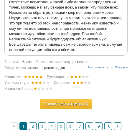
Отсутствие логистики и какой либо логики распределения
точек, можешь начать раньше всех, а закончить позже всех.
Несмотря на обратную, никаких мер не предпринимается.
Неудивительно начать смену на машине которая неисправна,
это при том что об этой неисправности механику известно и
ему лично докладывалось, а при поломке со стороны
механика идут обвинения в твой адрес. При любой
непонятной ситуации будут сдирать объяснительную.
Все штрафы ты оплачиваешь сам из своего кармана, в случае
спорной ситуации тебя же и обвинят.
Зарплата:
белая
Соответствие рынку:
рыночное
Общее впечатление:
не рекомендую
Все отзывы с этого IP адреса
Коллектив:
Руководство:
Условия труда:
Соц.пакет:
Карьерный рост:
Посмотреть ответы (3)
1
2
3
4
5
6
7
8
9
10