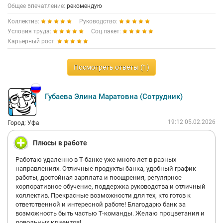
всегда кстати в конце года, а также традиционно к Новому
Общее впечатление:
рекомендую
году банк поздравляет не только своих сотрудников, но и их
Коллектив:
Руководство:
детей.
Ну и самое главное, что немало важно лично для меня в
Условия труда:
Соц.пакет:
работе- это люди. Поддержка, "чувство локтя", атмосфера в
Карьерный рост:
коллективе, дружба. У меня появилось много знакомых со
всей страны.
Хочется сказать большое спасибо Т-банку, действительно ОН
Посмотреть ответы (1)
ТАКОЙ ОДИН!
Губаева Элина Маратовна (Сотрудник)
19:12 05.02.2026
Город: Уфа
Плюсы в работе
Работаю удаленно в Т-банке уже много лет в разных
направлениях. Отличные продукты банка, удобный график
работы, достойная зарплата и поощрения, регулярное
корпоративное обучение, поддержка руководства и отличный
коллектив. Прекрасные возможности для тех, кто готов к
ответственной и интересной работе! Благодарю банк за
возможность быть частью Т-команды. Желаю процветания и
довольных клиентов!