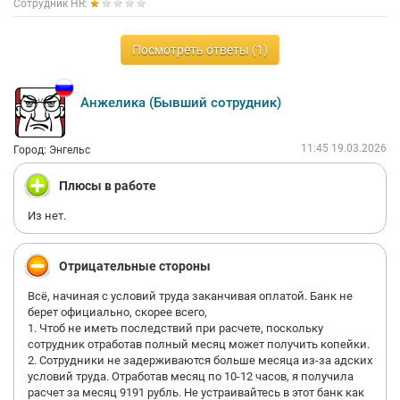
положительная.
Сотрудник HR:
3. Я заполнила анкету на проверку службы безопасности.
Проверка пройдена.
Посмотреть ответы (1)
4. Рекрутер Светлана сообщила, что начальник группы
согласовывает оффер.
После этого штатную единицу в ту команду закрыли по
Анжелика (Бывший сотрудник)
внутренним причинам. Мне предложили идентичную роль в
другую команду.
11:45 19.03.2026
Город: Энгельс
Далее началась вакханалия:
Плюсы в работе
· Мне пообещали (рекрутер Светлана), что повторное
собеседование пройдёт в один этап онлайн. По факту —
Из нет.
онлайн-собеседование провёл начальник группы, которому
сотрудник был не нужен, а начальница дивизиона, которая
должна была подключиться, так и не появилась.
Отрицательные стороны
· После этого рекрутер сообщила, что всё-таки нужна новая
очная встреча в офисе.
Всё, начиная с условий труда заканчивая оплатой. Банк не
берет официально, скорее всего,
Я пошла навстречу, хотя меня уже несколько раз водили по
1. Чтоб не иметь последствий при расчете, поскольку
кругу.
сотрудник отработав полный месяц может получить копейки.
2. Сотрудники не задерживаются больше месяца из-за адских
Сегодняшний день:
условий труда. Отработав месяц по 10-12 часов, я получила
расчет за месяц 9191 рубль. Не устраивайтесь в этот банк как