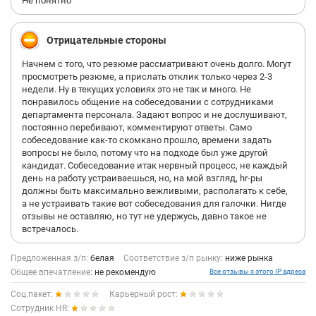
Не понятно
Отрицательные стороны
Начнем с того, что резюме рассматривают очень долго. Могут
просмотреть резюме, а прислать отклик только через 2-3
недели. Ну в текущих условиях это не так и много. Не
понравилось общение на собеседовании с сотрудниками
департамента персонала. Задают вопрос и не дослушивают,
постоянно перебивают, комментируют ответы. Само
собеседование как-то скомкано прошло, времени задать
вопросы не было, потому что на подходе был уже другой
кандидат. Собеседование итак нервный процесс, не каждый
день на работу устраиваешься, но, на мой взгляд, hr-ры
должны быть максимально вежливыми, располагать к себе,
а не устраивать такие вот собеседования для галочки. Нигде
отзывы не оставляю, но тут не удержусь, давно такое не
встречалось.
Предложенная з/п:
белая
Соответствие з/п рынку:
ниже рынка
Общее впечатление:
не рекомендую
Все отзывы с этого IP адреса
Соц.пакет:
Карьерный рост:
Сотрудник HR: