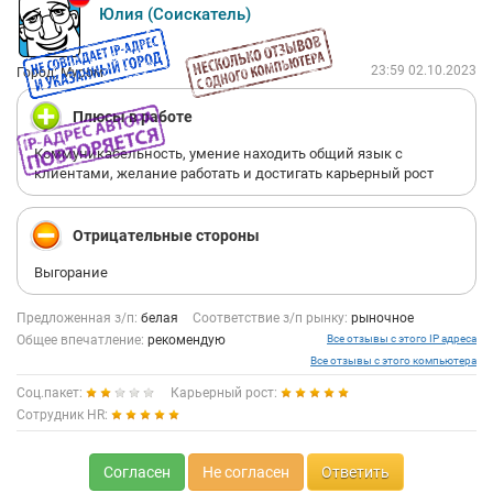
Юлия (Соискатель)
23:59 02.10.2023
Город: Муром
Плюсы в работе
Коммуникабельность, умение находить общий язык с
клиентами, желание работать и достигать карьерный рост
Отрицательные стороны
Выгорание
Предложенная з/п:
белая
Соответствие з/п рынку:
рыночное
Общее впечатление:
рекомендую
Все отзывы с этого IP адреса
Все отзывы с этого компьютера
Соц.пакет:
Карьерный рост:
Сотрудник HR:
Согласен
Не согласен
Ответить