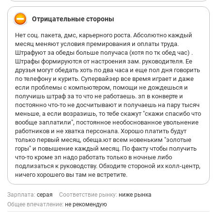
Отрицательные стороны
Нет соц. пакета, дмс, карьерного роста. Абсолютно каждый
месяц меняют условия премирования и оплаты труда.
Штрафуют за обеды больше получаса (хотя по тк обед час) .
Штрафы формируются от настроения зам. руководителя. Ее
друзья могут обедать хоть по два часа и еще пол дня говорить
по телефону и курить. Супервайзер все время играет и даже
если проблемы с компьютером, помощи не дождешься и
получишь штраф за то что не работаешь. зп в конверте и
постоянно что-то не досчитывают и получаешь на пару тысяч
меньше, а если возразишь, то тебе скажут "скажи спасибо что
вообще заплатили", постоянное необоснованное увольнение
работников и не хватка персонала. Хорошо платить будут
только первый месяц, обеща.ют всем новеньким "золотые
горы" и повышение каждый месяц. По факту чтобы получить
что-то кроме зп надо работать только в ночные либо
подлизаться к руководству. Обходите стороной их колл-центр,
ничего хорошего вы там не встретите.
Зарплата:
серая
Соответствие рынку:
ниже рынка
Общее впечатление:
не рекомендую