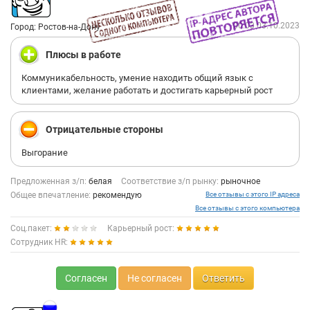
00:03 03.10.2023
Город: Ростов-на-Дону
Плюсы в работе
Коммуникабельность, умение находить общий язык с
клиентами, желание работать и достигать карьерный рост
Отрицательные стороны
Выгорание
Предложенная з/п:
белая
Соответствие з/п рынку:
рыночное
Общее впечатление:
рекомендую
Все отзывы с этого IP адреса
Все отзывы с этого компьютера
Соц.пакет:
Карьерный рост:
Сотрудник HR:
Согласен
Не согласен
Ответить