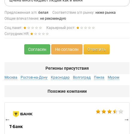
щчень много кидают людей как и меня
Предложенная з/п:
белая
Соответствие з/п рынку:
ниже рынка
Общее впечатление:
не рекомендую
Соц.пакет:
Карьерный рост:
Сотрудник HR:
Согласен
Не согласен
Ответить
Регионы присутствия
Москва
Ростов-на-Дону
Краснодар
Волгоград
Пенза
Муром
Похожие компании
BE
Т-Банк