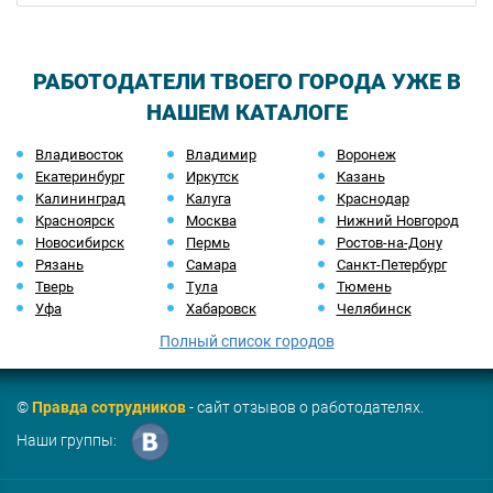
РАБОТОДАТЕЛИ ТВОЕГО ГОРОДА УЖЕ В
НАШЕМ КАТАЛОГЕ
Владивосток
Владимир
Воронеж
Екатеринбург
Иркутск
Казань
Калининград
Калуга
Краснодар
Красноярск
Москва
Нижний Новгород
Новосибирск
Пермь
Ростов-на-Дону
Рязань
Самара
Санкт-Петербург
Тверь
Тула
Тюмень
Уфа
Хабаровск
Челябинск
Полный список городов
©
Правда сотрудников
- сайт отзывов о работодателях.
Наши группы: