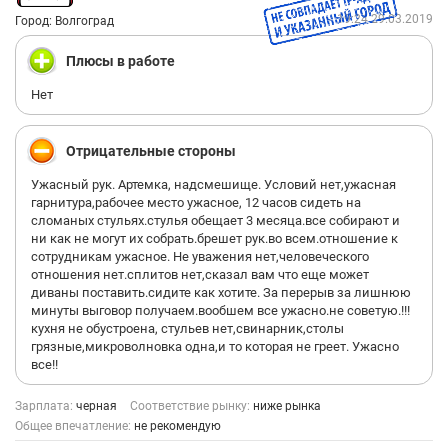
19:24 29.03.2019
Город: Волгоград
Плюсы в работе
Нет
Отрицательные стороны
Ужасный рук. Артемка, надсмешище. Условий нет,ужасная
гарнитура,рабочее место ужасное, 12 часов сидеть на
сломаных стульях.стулья обещает 3 месяца.все собирают и
ни как не могут их собрать.брешет рук.во всем.отношение к
сотрудникам ужасное. Не уважения нет,человеческого
отношения нет.сплитов нет,сказал вам что еще может
диваны поставить.сидите как хотите. За перерыв за лишнюю
минуты выговор получаем.вообшем все ужасно.не советую.!!!
кухня не обустроена, стульев нет,свинарник,столы
грязные,микроволновка одна,и то которая не греет. Ужасно
все!!
Зарплата:
черная
Соответствие рынку:
ниже рынка
Общее впечатление:
не рекомендую