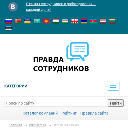
Отзывы сотрудников о работодателях —
каждый день!
КАТЕГОРИИ
Toggle
navigati
Найти
Каталог компаний
Рейтинг
Правила сайта
Главная
WildBerries
Отзыв №658649