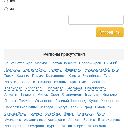
нет
да
Отправить
Регионы присутствия
Санкт-Петербург
Москва
Ростов-на-Дону
Новосибирск
Нижний
Новгород
Екатеринбург
Тюмень
Владимир
Московская Область
Тверь
Казань
Пермь
Красноярск
Калуга
Челябинск
Тула
Иркутск
Воронеж
Самара
Рязань
Уфа
Омск
Саратов
Краснодар
Ярославль
Волгоград
Белгород
Владивосток
Алматы
Ташкент
Минск
Орел
Ставрополь
Барнаул
Иваново
Липецк
Тамбов
Ульяновск
Великий Новгород
Курск
Хабаровск
Набережные Челны
Вологда
Сургут
Калининград
Смоленск
Старый Оскол
Брянск
Оренбург
Пенза
Пятигорск
Сочи
Мурманск
Архангельск
Астрахань
Абакан
Братск
Благовещенск
Йошкар-Ола
Кемерово
Курган
Магнитогорск
Махачкала