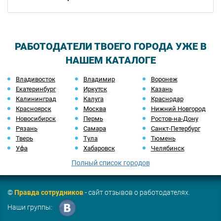
РАБОТОДАТЕЛИ ТВОЕГО ГОРОДА УЖЕ В
НАШЕМ КАТАЛОГЕ
Владивосток
Владимир
Воронеж
Екатеринбург
Иркутск
Казань
Калининград
Калуга
Краснодар
Красноярск
Москва
Нижний Новгород
Новосибирск
Пермь
Ростов-на-Дону
Рязань
Самара
Санкт-Петербург
Тверь
Тула
Тюмень
Уфа
Хабаровск
Челябинск
Полный список городов
©
Правда сотрудников
- сайт отзывов о работодателях.
Наши группы: