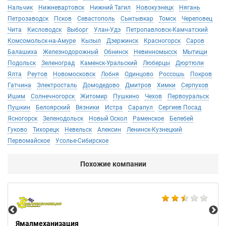
Нальчик
Нижневартовск
Нижний Тагил
Новокузнецк
Нягань
Петрозаводск
Псков
Севастополь
Сыктывкар
Томск
Череповец
Чита
Кисловодск
Выборг
Улан-Удэ
Петропавловск-Камчатский
Комсомольск-на-Амуре
Кызыл
Дзержинск
Красногорск
Саров
Балашиха
Железнодорожный
Обнинск
Невинномысск
Мытищи
Подольск
Зеленоград
Каменск-Уральский
Люберцы
Дюртюли
Ялта
Реутов
Новомосковск
Лобня
Одинцово
Россошь
Покров
Гатчина
Электросталь
Домодедово
Дмитров
Химки
Серпухов
Ишим
Солнечногорск
Житомир
Пушкино
Чехов
Первоуральск
Пушкин
Белоярский
Вязники
Истра
Сарапул
Сергиев Посад
Ясногорск
Зеленодольск
Новый Оскол
Раменское
Белебей
Гуково
Тихорецк
Невельск
Алексин
Ленинск-Кузнецкий
Первомайское
Усолье-Сибирское
Похожие компании
Не
Ямалмеханизация