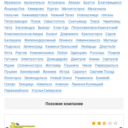
Мурманск
Архангельск
Астрахань
Абакан
Братск
Благовещенск
Йошкар-Ола
Кемерово
Курган
Магнитогорск
Махачкала
Нальчик
Нижневартовск
Нижний Тагил
Новокузнецк
Нягань
Петрозаводск
Псков
Севастополь
Сыктывкар
Томск
Череповец
Чита
Кисловодск
Выборг
Улан-Удэ
Петропавловск-Камчатский
Комсомольск-на-Амуре
Кызыл
Дзержинск
Красногорск
Саров
Балашиха
Железнодорожный
Обнинск
Невинномысск
Мытищи
Подольск
Зеленоград
Каменск-Уральский
Люберцы
Дюртюли
Ялта
Реутов
Новомосковск
Лобня
Одинцово
Россошь
Покров
Гатчина
Электросталь
Домодедово
Дмитров
Химки
Серпухов
Ишим
Солнечногорск
Житомир
Пушкино
Чехов
Первоуральск
Пушкин
Белоярский
Вязники
Истра
Сарапул
Сергиев Посад
Ясногорск
Зеленодольск
Новый Оскол
Раменское
Белебей
Гуково
Тихорецк
Невельск
Алексин
Ленинск-Кузнецкий
Первомайское
Усолье-Сибирское
Похожие компании
Не