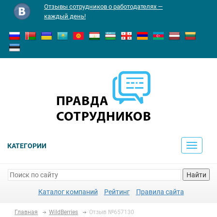
Отзывы сотрудников о работодателях —
каждый день!
КАТЕГОРИИ
Toggle
navigati
Найти
Каталог компаний
Рейтинг
Правила сайта
Главная
WildBerries
Отзыв №657130