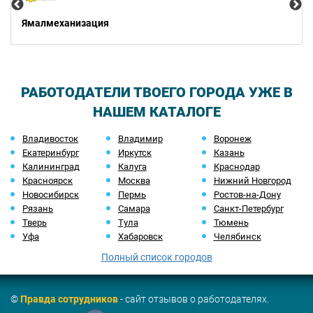
Ямалмеханизация
РАБОТОДАТЕЛИ ТВОЕГО ГОРОДА УЖЕ В
НАШЕМ КАТАЛОГЕ
Владивосток
Владимир
Воронеж
Екатеринбург
Иркутск
Казань
Калининград
Калуга
Краснодар
Красноярск
Москва
Нижний Новгород
Новосибирск
Пермь
Ростов-на-Дону
Рязань
Самара
Санкт-Петербург
Тверь
Тула
Тюмень
Уфа
Хабаровск
Челябинск
Полный список городов
©
Правда сотрудников
- сайт отзывов о работодателях.