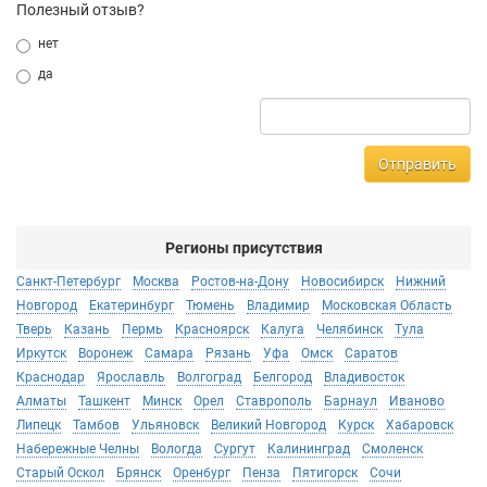
Полезный отзыв?
нет
да
Отправить
Регионы присутствия
Санкт-Петербург
Москва
Ростов-на-Дону
Новосибирск
Нижний
Новгород
Екатеринбург
Тюмень
Владимир
Московская Область
Тверь
Казань
Пермь
Красноярск
Калуга
Челябинск
Тула
Иркутск
Воронеж
Самара
Рязань
Уфа
Омск
Саратов
Краснодар
Ярославль
Волгоград
Белгород
Владивосток
Алматы
Ташкент
Минск
Орел
Ставрополь
Барнаул
Иваново
Липецк
Тамбов
Ульяновск
Великий Новгород
Курск
Хабаровск
Набережные Челны
Вологда
Сургут
Калининград
Смоленск
Старый Оскол
Брянск
Оренбург
Пенза
Пятигорск
Сочи