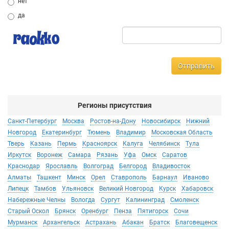
нет
да
Отправить
Регионы присутствия
Санкт-Петербург
Москва
Ростов-на-Дону
Новосибирск
Нижний
Новгород
Екатеринбург
Тюмень
Владимир
Московская Область
Тверь
Казань
Пермь
Красноярск
Калуга
Челябинск
Тула
Иркутск
Воронеж
Самара
Рязань
Уфа
Омск
Саратов
Краснодар
Ярославль
Волгоград
Белгород
Владивосток
Алматы
Ташкент
Минск
Орел
Ставрополь
Барнаул
Иваново
Липецк
Тамбов
Ульяновск
Великий Новгород
Курск
Хабаровск
Набережные Челны
Вологда
Сургут
Калининград
Смоленск
Старый Оскол
Брянск
Оренбург
Пенза
Пятигорск
Сочи
Мурманск
Архангельск
Астрахань
Абакан
Братск
Благовещенск