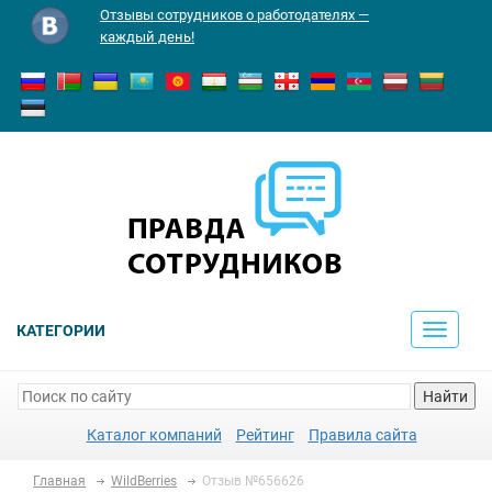
Отзывы сотрудников о работодателях —
каждый день!
КАТЕГОРИИ
Toggle
navigati
Найти
Каталог компаний
Рейтинг
Правила сайта
Главная
WildBerries
Отзыв №656626