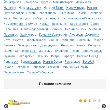
Йошкар-Ола
Кемерово
Курган
Магнитогорск
Махачкала
Нальчик
Нижневартовск
Нижний Тагил
Новокузнецк
Нягань
Петрозаводск
Псков
Севастополь
Сыктывкар
Томск
Череповец
Чита
Кисловодск
Выборг
Улан-Удэ
Петропавловск-Камчатский
Комсомольск-на-Амуре
Кызыл
Дзержинск
Красногорск
Саров
Балашиха
Железнодорожный
Обнинск
Невинномысск
Мытищи
Подольск
Зеленоград
Каменск-Уральский
Люберцы
Дюртюли
Ялта
Реутов
Новомосковск
Лобня
Одинцово
Россошь
Покров
Гатчина
Электросталь
Домодедово
Дмитров
Химки
Серпухов
Ишим
Солнечногорск
Житомир
Пушкино
Чехов
Первоуральск
Пушкин
Белоярский
Вязники
Истра
Сарапул
Сергиев Посад
Ясногорск
Зеленодольск
Новый Оскол
Раменское
Белебей
Гуково
Тихорецк
Невельск
Алексин
Ленинск-Кузнецкий
Первомайское
Усолье-Сибирское
Похожие компании
Не