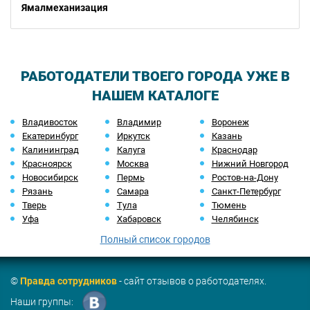
Ямалмеханизация
РАБОТОДАТЕЛИ ТВОЕГО ГОРОДА УЖЕ В
НАШЕМ КАТАЛОГЕ
Владивосток
Владимир
Воронеж
Екатеринбург
Иркутск
Казань
Калининград
Калуга
Краснодар
Красноярск
Москва
Нижний Новгород
Новосибирск
Пермь
Ростов-на-Дону
Рязань
Самара
Санкт-Петербург
Тверь
Тула
Тюмень
Уфа
Хабаровск
Челябинск
Полный список городов
©
Правда сотрудников
- сайт отзывов о работодателях.
Наши группы: