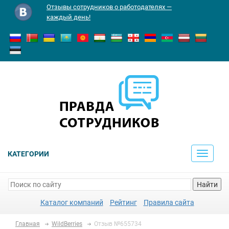
Отзывы сотрудников о работодателях —
каждый день!
КАТЕГОРИИ
Toggle
navigati
Найти
Каталог компаний
Рейтинг
Правила сайта
Главная
WildBerries
Отзыв №655734