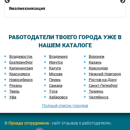
Ямалмеханизация
РАБОТОДАТЕЛИ ТВОЕГО ГОРОДА УЖЕ В
НАШЕМ КАТАЛОГЕ
Владивосток
Владимир
Воронеж
Екатеринбург
Иркутск
Казань
Калининград
Калуга
Краснодар
Красноярск
Москва
Нижний Новгород
Новосибирск
Пермь
Ростов-на-Дону
Рязань
Самара
Санкт-Петербург
Тверь
Тула
Тюмень
Уфа
Хабаровск
Челябинск
Полный список городов
©
Правда сотрудников
- сайт отзывов о работодателях.