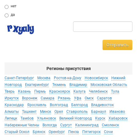
нет
да
Отправить
Регионы присутствия
Санкт-Петербург
Москва
Ростов-на-Дону
Новосибирск
Нижний
Новгород
Екатеринбург
Тюмень
Владимир
Московская Область
Тверь
Казань
Пермь
Красноярск
Калуга
Челябинск
Тула
Иркутск
Воронеж
Самара
Рязань
Уфа
Омск
Саратов
Краснодар
Ярославль
Волгоград
Белгород
Владивосток
Алматы
Ташкент
Минск
Орел
Ставрополь
Барнаул
Иваново
Липецк
Тамбов
Ульяновск
Великий Новгород
Курск
Хабаровск
Набережные Челны
Вологда
Сургут
Калининград
Смоленск
Старый Оскол
Брянск
Оренбург
Пенза
Пятигорск
Сочи