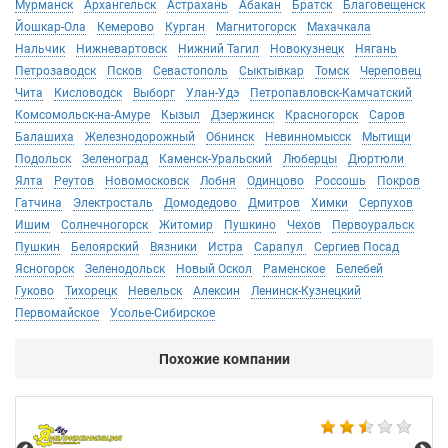
Мурманск
Архангельск
Астрахань
Абакан
Братск
Благовещенск
Йошкар-Ола
Кемерово
Курган
Магнитогорск
Махачкала
Нальчик
Нижневартовск
Нижний Тагил
Новокузнецк
Нягань
Петрозаводск
Псков
Севастополь
Сыктывкар
Томск
Череповец
Чита
Кисловодск
Выборг
Улан-Удэ
Петропавловск-Камчатский
Комсомольск-на-Амуре
Кызыл
Дзержинск
Красногорск
Саров
Балашиха
Железнодорожный
Обнинск
Невинномысск
Мытищи
Подольск
Зеленоград
Каменск-Уральский
Люберцы
Дюртюли
Ялта
Реутов
Новомосковск
Лобня
Одинцово
Россошь
Покров
Гатчина
Электросталь
Домодедово
Дмитров
Химки
Серпухов
Ишим
Солнечногорск
Житомир
Пушкино
Чехов
Первоуральск
Пушкин
Белоярский
Вязники
Истра
Сарапул
Сергиев Посад
Ясногорск
Зеленодольск
Новый Оскол
Раменское
Белебей
Гуково
Тихорецк
Невельск
Алексин
Ленинск-Кузнецкий
Первомайское
Усолье-Сибирское
Похожие компании
Не