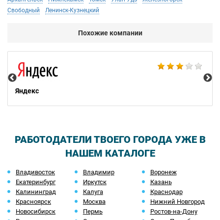
Свободный
Ленинск-Кузнецкий
Похожие компании
НТ
Яндекс
РАБОТОДАТЕЛИ ТВОЕГО ГОРОДА УЖЕ В
НАШЕМ КАТАЛОГЕ
Владивосток
Владимир
Воронеж
Екатеринбург
Иркутск
Казань
Калининград
Калуга
Краснодар
Красноярск
Москва
Нижний Новгород
Новосибирск
Пермь
Ростов-на-Дону