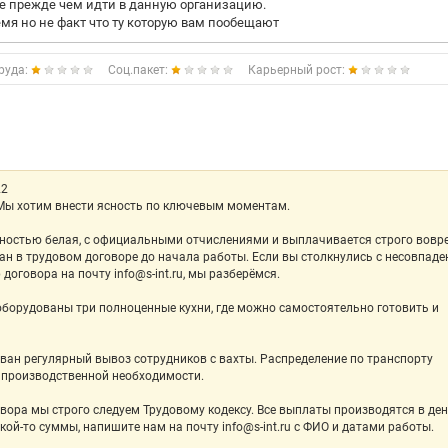
е прежде чем идти в данную организацию.
емя но не факт что ту которую вам пообещают
руда:
Соц.пакет:
Карьерный рост:
22
 Мы хотим внести ясность по ключевым моментам.
лностью белая, с официальными отчислениями и выплачивается строго вовр
ан в трудовом договоре до начала работы. Если вы столкнулись с несовпад
договора на почту info@s-int.ru, мы разберёмся.
оборудованы три полноценные кухни, где можно самостоятельно готовить и
ван регулярный вывоз сотрудников с вахты. Распределение по транспорту
и производственной необходимости.
вора мы строго следуем Трудовому кодексу. Все выплаты производятся в де
кой-то суммы, напишите нам на почту info@s-int.ru с ФИО и датами работы.