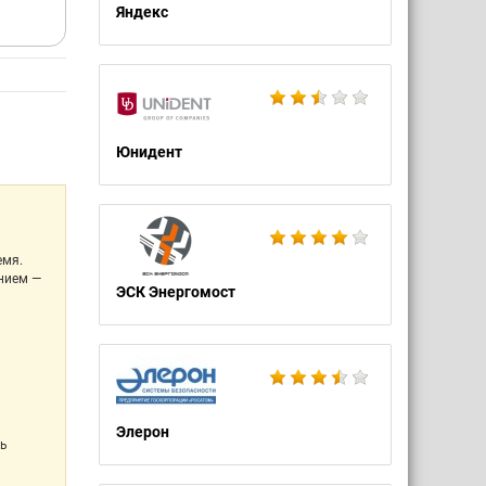
Яндекс
Юнидент
емя.
ением —
ЭСК Энергомост
Элерон
нь