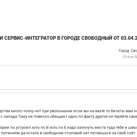
 СЕРВИС-ИНТЕГРАТОР В ГОРОДЕ СВОБОДНЫЙ ОТ 03.04.
Город: Св
Отзыв 
ства много толку нет при увольнении если вы на вахте то билеты вам н
 с запада Тому не повезло обещают одно по факту другое не теряйте сво
ии ты устроил хоть по В хоть по Е надо заткнуть места туда тебе и швы
с питанием да кстати в свободном столовой нет питаешься за свой счёт