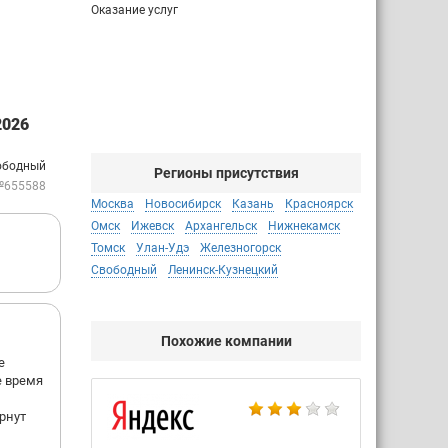
Оказание услуг
2026
ободный
Регионы присутствия
№655588
Москва
Новосибирск
Казань
Красноярск
Омск
Ижевск
Архангельск
Нижнекамск
Томск
Улан-Удэ
Железногорск
Свободный
Ленинск-Кузнецкий
Похожие компании
е
е время
рнут