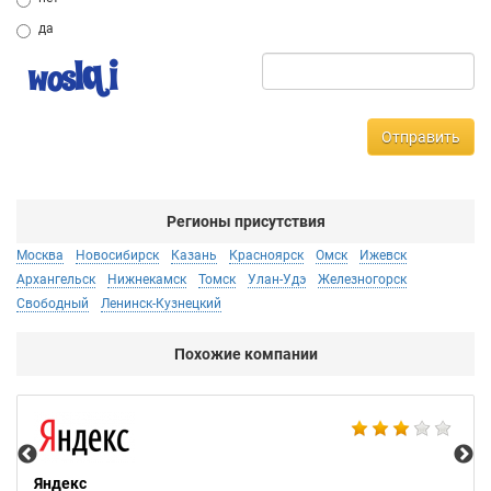
да
Отправить
Регионы присутствия
Москва
Новосибирск
Казань
Красноярск
Омск
Ижевск
Архангельск
Нижнекамск
Томск
Улан-Удэ
Железногорск
Свободный
Ленинск-Кузнецкий
Похожие компании
НТ
Яндекс