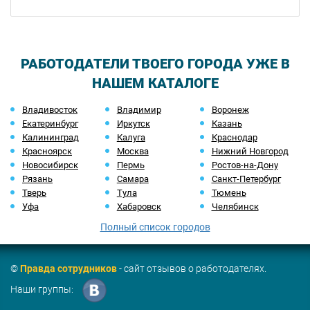
РАБОТОДАТЕЛИ ТВОЕГО ГОРОДА УЖЕ В
НАШЕМ КАТАЛОГЕ
Владивосток
Владимир
Воронеж
Екатеринбург
Иркутск
Казань
Калининград
Калуга
Краснодар
Красноярск
Москва
Нижний Новгород
Новосибирск
Пермь
Ростов-на-Дону
Рязань
Самара
Санкт-Петербург
Тверь
Тула
Тюмень
Уфа
Хабаровск
Челябинск
Полный список городов
©
Правда сотрудников
- сайт отзывов о работодателях.
Наши группы: