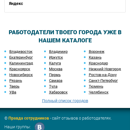
Яндекс
РАБОТОДАТЕЛИ ТВОЕГО ГОРОДА УЖЕ В
НАШЕМ КАТАЛОГЕ
Владивосток
Владимир
Воронеж
Екатеринбург
Иркутск
Казань
Калининград
Калуга
Краснодар
Красноярск
Москва
Нижний Новгород
Новосибирск
Пермь
Ростов-на-Дону
Рязань
Самара
Санкт-Петербург
Тверь
Тула
Тюмень
Уфа
Хабаровск
Челябинск
Полный список городов
©
Правда сотрудников
- сайт отзывов о работодателях.
Наши группы: