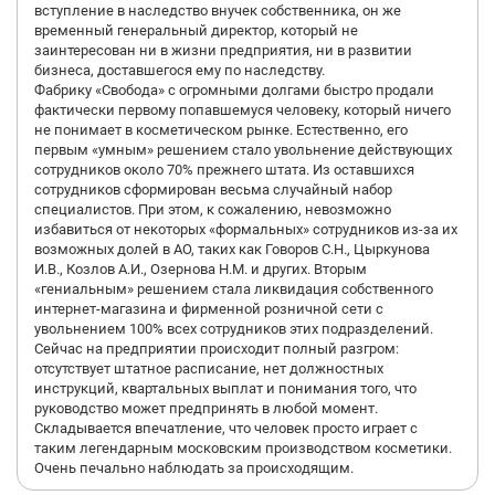
вступление в наследство внучек собственника, он же
временный генеральный директор, который не
заинтересован ни в жизни предприятия, ни в развитии
бизнеса, доставшегося ему по наследству.
Фабрику «Свобода» с огромными долгами быстро продали
фактически первому попавшемуся человеку, который ничего
не понимает в косметическом рынке. Естественно, его
первым «умным» решением стало увольнение действующих
сотрудников около 70% прежнего штата. Из оставшихся
сотрудников сформирован весьма случайный набор
специалистов. При этом, к сожалению, невозможно
избавиться от некоторых «формальных» сотрудников из-за их
возможных долей в АО, таких как Говоров С.Н., Цыркунова
И.В., Козлов А.И., Озернова Н.М. и других. Вторым
«гениальным» решением стала ликвидация собственного
интернет-магазина и фирменной розничной сети с
увольнением 100% всех сотрудников этих подразделений.
Сейчас на предприятии происходит полный разгром:
отсутствует штатное расписание, нет должностных
инструкций, квартальных выплат и понимания того, что
руководство может предпринять в любой момент.
Складывается впечатление, что человек просто играет с
таким легендарным московским производством косметики.
Очень печально наблюдать за происходящим.