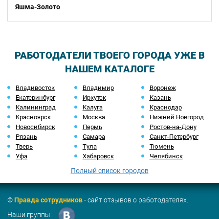
Яшма-Золото
РАБОТОДАТЕЛИ ТВОЕГО ГОРОДА УЖЕ В
НАШЕМ КАТАЛОГЕ
Владивосток
Владимир
Воронеж
Екатеринбург
Иркутск
Казань
Калининград
Калуга
Краснодар
Красноярск
Москва
Нижний Новгород
Новосибирск
Пермь
Ростов-на-Дону
Рязань
Самара
Санкт-Петербург
Тверь
Тула
Тюмень
Уфа
Хабаровск
Челябинск
Полный список городов
©
Правда сотрудников
- сайт отзывов о работодателях.
Наши группы: