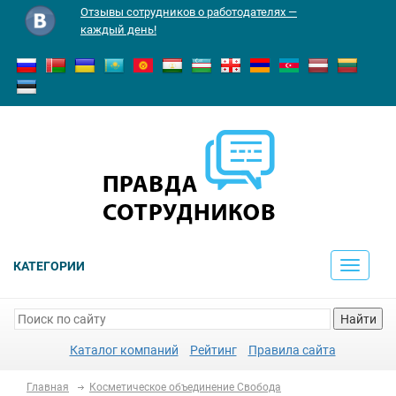
Отзывы сотрудников о работодателях —
каждый день!
КАТЕГОРИИ
Toggle
navigati
Найти
Каталог компаний
Рейтинг
Правила сайта
Главная
Косметическое объединение Свобода