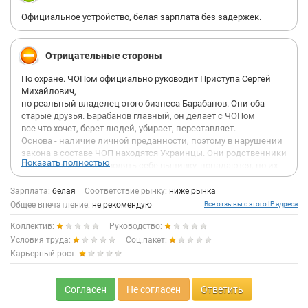
Официальное устройство, белая зарплата без задержек.
Отрицательные стороны
По охране. ЧОПом официально руководит Приступа Сергей
Михайлович,
но реальный владелец этого бизнеса Барабанов. Они оба
старые друзья. Барабанов главный, он делает с ЧОПом
все что хочет, берет людей, убирает, переставляет.
Основа - наличие личной преданности, поэтому в нарушении
закона в составе ЧОП находятся Украинцы. Они родственники
Показать полностью
Приступы, могут позволять себе выпивку, попадаются, но их
не увольняют, как остальных. У них нет положеных лицензий,
им вообще запрещено работать в России, тем более в охране.
Зарплата:
белая
Соответствие рынку:
ниже рынка
Штрафы за это милионные. Надо будет сообщить об этом
Общее впечатление:
не рекомендую
Все отзывы с этого IP адреса
факте,
Коллектив:
Руководство:
но не в милицию, ее Барабанов подарками сильно
закорумпировал.
Условия труда:
Соц.пакет:
Уже пол фабрики вывез. Подарки выписывает пачками, и за
Карьерный рост:
счет
мертвых душ охраны к празникам и так по наглости своей.
Деньги охранников, которые не вышли на службу и штрафные
Согласен
Не согласен
Ответить
Приступа и Барабанов делят между собой, людям которые