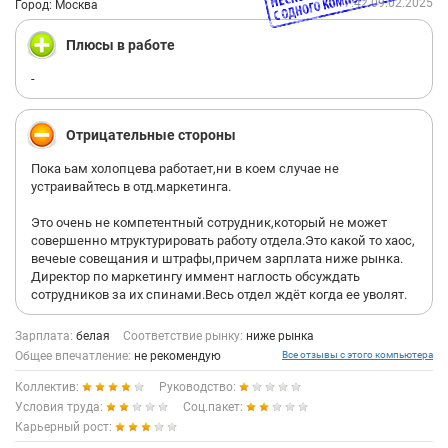
17:42 09.02.2025
Город: Москва
Плюсы в работе
-
Отрицательные стороны
Пока ьам холопцева работает,ни в коем случае не
устраивайтесь в отд.маркетинга.
Это очень не компетентный сотрудник,который не может
совершенно мтруктурировать работу отдела.Это какой то хаос,
вечеые совещания и штрафы,причем зарплата ниже рынка.
Директор по маркетингу иммент наглость обсуждать
сотрудников за их спинами.Весь отдел ждёт когда ее уволят.
Зарплата:
белая
Соответствие рынку:
ниже рынка
Общее впечатление:
не рекомендую
Все отзывы с этого компьютера
Коллектив:
Руководство:
Условия труда:
Соц.пакет:
Карьерный рост: