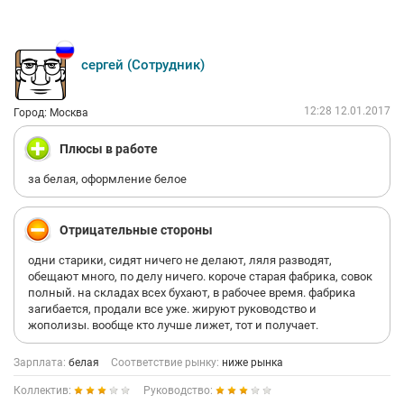
несли
службу за себя и за отсуствующих ничего не перепадает.
Кроме
ЧОПа Барабанов еще и на фабрике числиться, тоже деньги
сергей (Сотрудник)
получает
и все мало. Работник он видно ценный, в запои уходит
регулярно
12:28 12.01.2017
Город: Москва
после празников, несколько дней выйти не может.Там ему
Украинцы
Плюсы в работе
помогают перемещатся от одной бабы к другой. Когда
трезвый
за белая, оформление белое
работает Дед морозом сам носится по городу с подарками
для
милиции. Впечатление, что фабрика погрязла в криминале и
Отрицательные стороны
если
не подарить продукты с фабрики, всех посадят.
одни старики, сидят ничего не делают, ляля разводят,
Было бы смешно, если б не было так грусно. Если директор
обещают много, по делу ничего. короче старая фабрика, совок
безопасности алкоголик это тяжело но терпимо, а Украинцы в
полный. на складах всех бухают, в рабочее время. фабрика
ЧОП
загибается, продали все уже. жируют руководство и
это нарушение закона и штраф
жополизы. вообще кто лучше лижет, тот и получает.
Зарплата:
белая
Соответствие рынку:
ниже рынка
Коллектив:
Руководство: