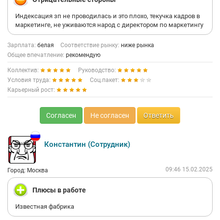
скрывала что это было ее целью.
Индексация зп не проводилась и это плохо, текучка кадров в
Уже одно ее нарциссическое расстройство в некоторых
маркетинге, не уживаются народ с директором по маркетингу
компаниях могло бы стать поводом для дисквалификации с
руководящей должности, не говоря уже о ее не способности
Зарплата:
организовать работу отдела и низкой компетентности в
белая
Соответствие рынку:
ниже рынка
вопросах маркетинга, планирования. С таким руководителем
Общее впечатление:
рекомендую
складывается впечатление, что у компании нет цели
Коллектив:
Руководство:
финансовой эффективности и никого не волнует что эта
Условия труда:
Соц.пакет:
руководитель наносит компании прямой финансовый ущерб.
Карьерный рост:
Согласен
Не согласен
Ответить
Константин (Сотрудник)
09:46 15.02.2025
Город: Москва
Плюсы в работе
Известная фабрика