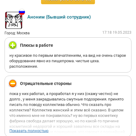
Аноним (Бывший сотрудник)
17:18 19.05.2023
Город: Москва
Плюсы в работе
ну красивое по первым впечатлениям, на вид не очень старое
оборудование явно из пищепрома. чистые цеха.
расположение.
Отрицательные стороны
пока у них работал, а проработал я у них (скажу честно) не
долго , у меня закрадывались смутные подозрения. принято
писать по поводу коллектива обычно. Что сказать про
коллектив? Коллектив женский и этим всё сказано. В целом
что именно мне не понравилось? ну во первых косметику
фабрика свобода делает хорошую, но по какой-то причине
косметикой недорогой и хорошей завалены все склады на
Показать полностью
заводе и даже цеховые помещения, что говорит о полнейшей