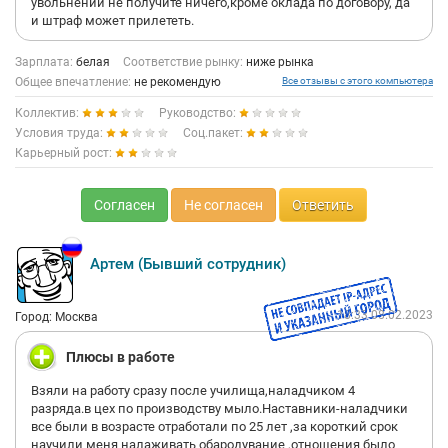
увольнении не получите ничего,кроме оклада по договору, да
и штраф может прилететь.
Зарплата:
белая
Соответствие рынку:
ниже рынка
Общее впечатление:
не рекомендую
Все отзывы с этого компьютера
Коллектив:
Руководство:
Условия труда:
Соц.пакет:
Карьерный рост:
Согласен
Не согласен
Ответить
Артем (Бывший сотрудник)
18:33 08.02.2023
Город: Москва
Плюсы в работе
Взяли на работу сразу после училища,наладчиком 4
разряда.в цех по производству мыло.Наставники-наладчики
все были в возрасте отработали по 25 лет ,за короткий срок
научили меня налаживать обародувание ,отношения было