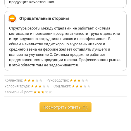
Вообще очень жмотная компания. Ни корпоративов, ни
продукция качественная.
подарков на праздники.... Там хорошо лишь бабкам-
пенсионеркам, коих там большинство. Хуже места не
придумаешь!!!! Бегите от него подальше!
Отрицательные стороны
Структура работы между отделами не работает, система
мотивации и повышения результативности труда отдела или
индивидуально сотрудника низкая и не эффективная. В
общем начальство сидит хорошо а уровень низкого и
среднего звена на фабрике желает оставлять лучшего и
шансов на улучшение О. Система продаж не работает
представленность продукции низкая. Профессионалы рынка
в этой области там не задерживаются.
Коллектив:
Руководство:
Условия труда:
Соц.пакет:
Карьерный рост:
Посмотреть ответы (1)