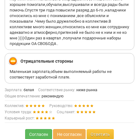
хорошее помогали,обучали,выслушивали и всегда рады были
помочь.Спустя три года повысили разряд до 6-го ,наладчики
относились ко мне с пониманием ,все объясняли и
показывали .Чему было дружелюбно в коллективе.В
коллективе много женщин,относились ко мне как сотруднику
адекватно и атмосферно,притензей не было не к ним и не ко
мне ))))Один раз в квартал ,получали подарочные наборы
продукции ОА СВОБОДА .
Отрицательные стороны
Маленькая зарплата,объем выполняемый работы не
соотвествует заработной плате.
Зарплата:
белая
Соответствие рынку:
ниже рынка
Общее впечатление:
рекомендую
Коллектив:
Руководство:
Условия труда:
Соц.пакет:
Карьерный рост:
Согласен
Не согласен
Ответить