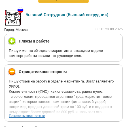
Бывший Сотрудник (Бывший сотрудник)
00:15 23.09.2025
Город: Москва
Плюсы в работе
Пишу именно об отделе маркетинга, в каждом отделе
комфорт работы зависит от руководителя.
Отрицательные стороны
Пишу отзыв на работу в отделе маркетинга. Возглавляет его
(ФИО).
Компетентность (ФИО), как специалиста, равна нулю:
- c ее согласия проводятся странные " тред маркетинговые
акции", которые наносят компании финансовый ущерб,
например, продает дешевый крем за 100 руб. и в подарок к
нему отдает более дорогой за 800 руб. и называет это
Показать полностью
рекламой.
- устраивала "ивент" мероприятие - списала товар на два