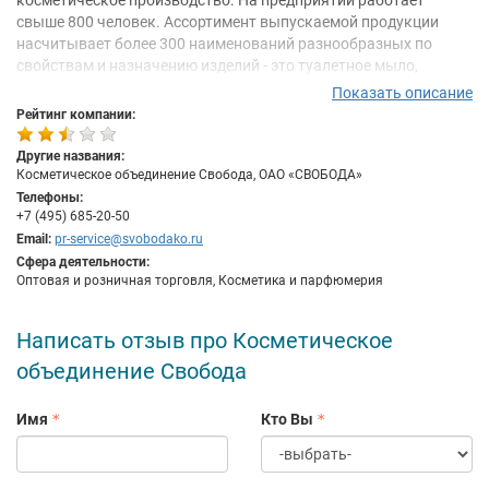
косметическое производство. На предприятии работает
свыше 800 человек. Ассортимент выпускаемой продукции
насчитывает более 300 наименований разнообразных по
свойствам и назначению изделий - это туалетное мыло,
средства по уходу за кожей лица и тела, за волосами и кожей
Показать описание
головы, за полостью рта, детская косметика и косметические
Рейтинг компании:
изделия специального назначения. Традиционная и новейшая
продукция объединения заслуженно пользуется большим
Другие названия:
спросом российских потребителей.
Косметическое объединение Свобода, ОАО «СВОБОДА»
Телефоны:
Производственную структуру предприятия составляют 4
+7 (495) 685-20-50
производства:
Email:
pr-service@svobodako.ru
Производство мыла и глицерина
Сфера деятельности:
Оптовая и розничная торговля, Косметика и парфюмерия
Производство косметических изделий
Производство зубных паст и шампуней
Тубное производство
Написать отзыв про Косметическое
Предприятие имеет собственный Научный центр,
объединение Свобода
объединяющий семь профильных лабораторий. Научный
центр осуществляет разработку и внедрение в производство
Имя
Кто Вы
современных косметических изделий.
Оснащение Научного центра включает оборудование,
имитирующее весь технологический процесс на участках.