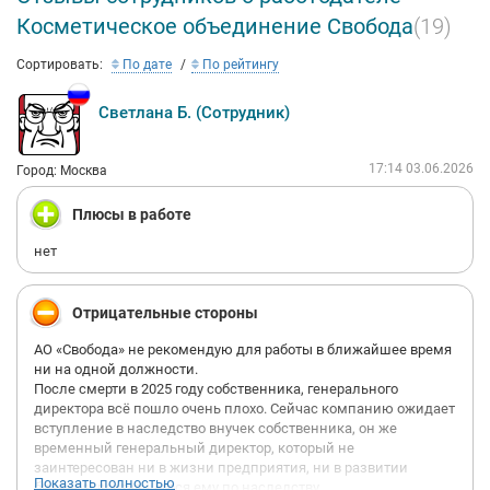
Требования»
Косметическое объединение Свобода
(19)
ISO 22716:2007 «Косметика. Надлежащая
производственная практика (GMP). Руководящие
Сортировать:
По дате
По рейтингу
указания по надлежащей производственной практике»
Светлана Б. (Сотрудник)
Оба стандарта предъявляют высокие требования к процессам
жизненного цикла продукции, ведению технической
документации и компетентности персонала. Следует
17:14 03.06.2026
Город: Москва
подчеркнуть, что на сегодняшний день ОАО «СВОБОДА»
является единственным российским производителем,
Плюсы в работе
обладающим сертификатом GMP.
нет
Сертификация компании проведена мировым лидером в сфере
инспекционных услуг, экспертизы, испытаний и сертификации
- ЗАО «СЖС Восток Лимитед» (Société Générale de Surveillance).
Отрицательные стороны
Кроме того, предприятие имеет сертификацию по методикам
АО «Свобода» не рекомендую для работы в ближайшее время
Procter & Gamble и Unilever, а также по социальной
ни на одной должности.
ответственности SA 8000.
После смерти в 2025 году собственника, генерального
Косметическое объединение «СВОБОДА» осуществляет
директора всё пошло очень плохо. Сейчас компанию ожидает
деловое и творческое сотрудничество с ведущими
вступление в наследство внучек собственника, он же
парфюмерно-косметическими компаниями Германии,
временный генеральный директор, который не
Франции, Англии, Швейцарии, Египта, Индии и других стран.
заинтересован ни в жизни предприятия, ни в развитии
Показать полностью
бизнеса, доставшегося ему по наследству.