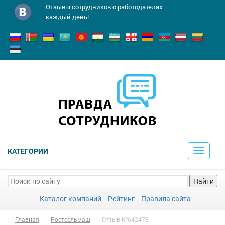
Отзывы сотрудников о работодателях —
каждый день!
КАТЕГОРИИ
Toggle
navigati
Найти
Каталог компаний
Рейтинг
Правила сайта
Главная
Ростсельмаш
Отзыв №642478