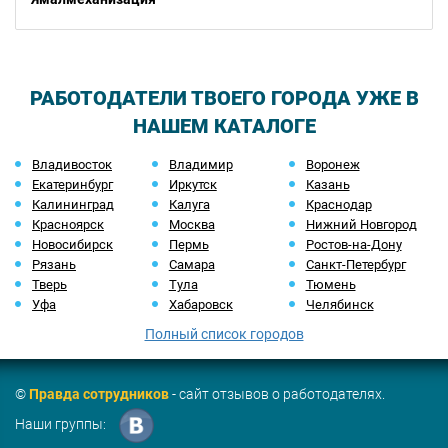
РАБОТОДАТЕЛИ ТВОЕГО ГОРОДА УЖЕ В
НАШЕМ КАТАЛОГЕ
Владивосток
Владимир
Воронеж
Екатеринбург
Иркутск
Казань
Калининград
Калуга
Краснодар
Красноярск
Москва
Нижний Новгород
Новосибирск
Пермь
Ростов-на-Дону
Рязань
Самара
Санкт-Петербург
Тверь
Тула
Тюмень
Уфа
Хабаровск
Челябинск
Полный список городов
©
Правда сотрудников
- сайт отзывов о работодателях.
Наши группы: