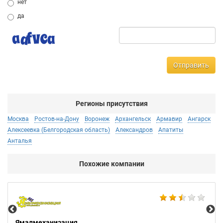
нет
да
Отправить
Регионы присутствия
Москва
Ростов-на-Дону
Воронеж
Архангельск
Армавир
Ангарск
Алексеевка (Белгородская область)
Александров
Апатиты
Анталья
Похожие компании
Мо
Ямалмеханизация