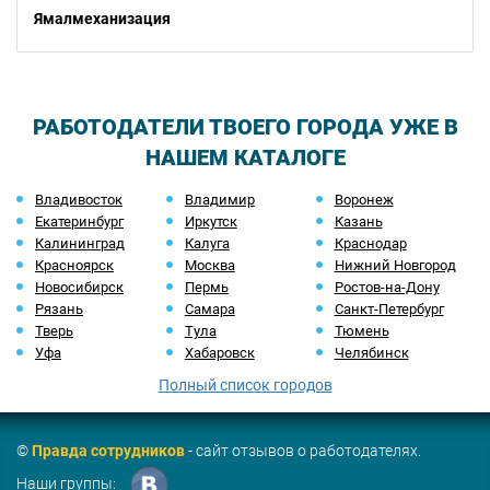
Ямалмеханизация
РАБОТОДАТЕЛИ ТВОЕГО ГОРОДА УЖЕ В
НАШЕМ КАТАЛОГЕ
Владивосток
Владимир
Воронеж
Екатеринбург
Иркутск
Казань
Калининград
Калуга
Краснодар
Красноярск
Москва
Нижний Новгород
Новосибирск
Пермь
Ростов-на-Дону
Рязань
Самара
Санкт-Петербург
Тверь
Тула
Тюмень
Уфа
Хабаровск
Челябинск
Полный список городов
©
Правда сотрудников
- сайт отзывов о работодателях.
Наши группы: