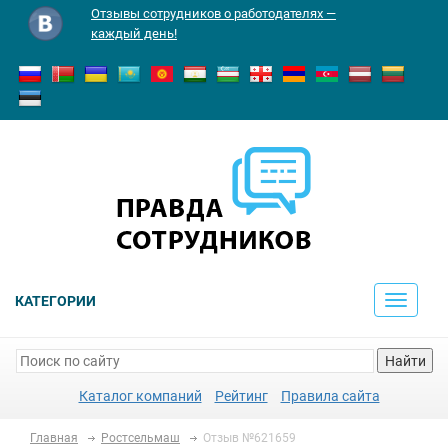
Отзывы сотрудников о работодателях —
каждый день!
КАТЕГОРИИ
Toggle
navigati
Найти
Каталог компаний
Рейтинг
Правила сайта
Главная
Ростсельмаш
Отзыв №621659