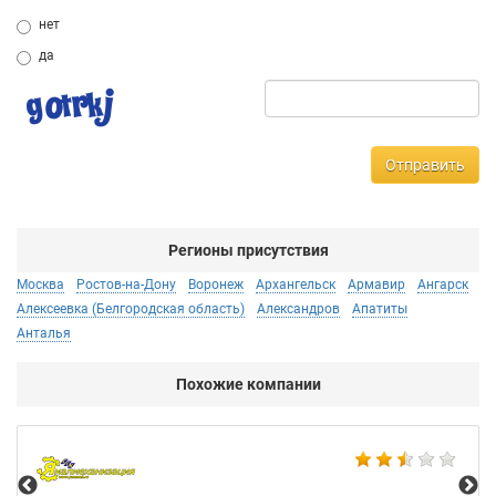
нет
да
Отправить
Регионы присутствия
Москва
Ростов-на-Дону
Воронеж
Архангельск
Армавир
Ангарск
Алексеевка (Белгородская область)
Александров
Апатиты
Анталья
Похожие компании
Мо