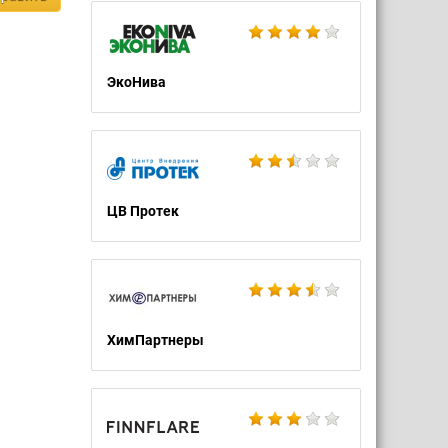
ЭкоНива
ЦВ Протек
ХимПартнеры