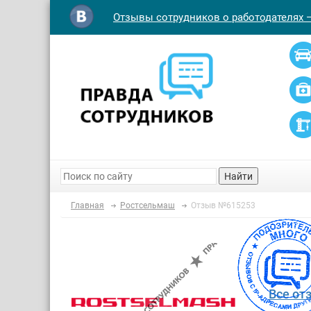
Отзывы сотрудников о работодателях 
Найти
Главная
Ростсельмаш
Отзыв №615253
Все от