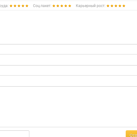
руда:
Соц.пакет:
Карьерный рост:
Отп