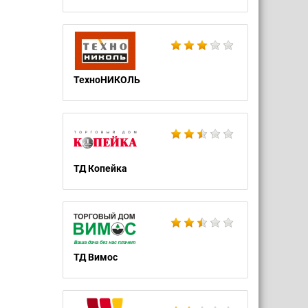
ТехноНИКОЛЬ
ТД Копейка
ТД Вимос