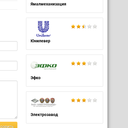
Ямалмеханизация
Юнилевер
Эфко
Электрозавод
равить