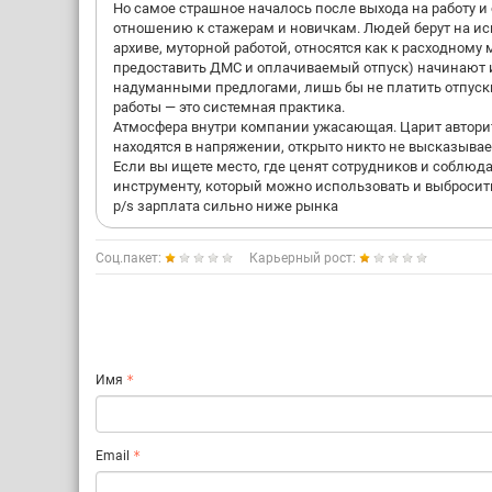
Но самое страшное началось после выхода на работу и
отношению к стажерам и новичкам. Людей берут на ис
архиве, муторной работой, относятся как к расходному 
предоставить ДМС и оплачиваемый отпуск) начинают 
надуманными предлогами, лишь бы не платить отпускны
работы — это системная практика.
Атмосфера внутри компании ужасающая. Царит авторит
находятся в напряжении, открыто никто не высказывает
Если вы ищете место, где ценят сотрудников и соблюда
инструменту, который можно использовать и выбросит
p/s зарплата сильно ниже рынка
Соц.пакет:
Карьерный рост:
Имя
Email