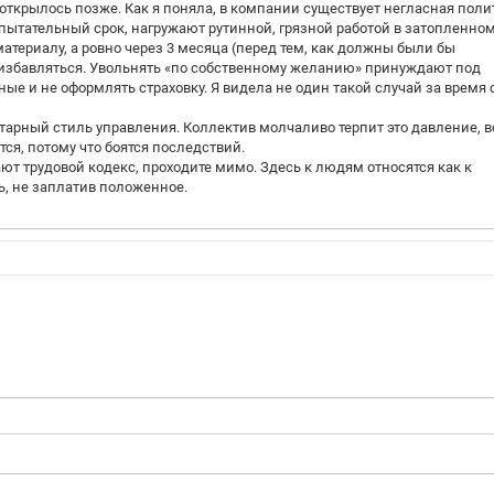
 открылось позже. Как я поняла, в компании существует негласная поли
пытательный срок, нагружают рутинной, грязной работой в затопленно
материалу, а ровно через 3 месяца (перед тем, как должны были бы
избавляться. Увольнять «по собственному желанию» принуждают под
е и не оформлять страховку. Я видела не один такой случай за время 
арный стиль управления. Коллектив молчаливо терпит это давление, в
ся, потому что боятся последствий.
ют трудовой кодекс, проходите мимо. Здесь к людям относятся как к
ь, не заплатив положенное.