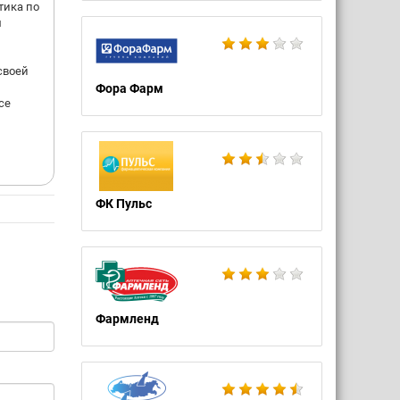
тика по
м
своей
Фора Фарм
се
ФК Пульс
Фармленд