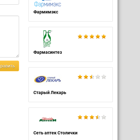
Фармимэкс
Фармасинтез
равить
Старый Лекарь
Сеть аптек Столички