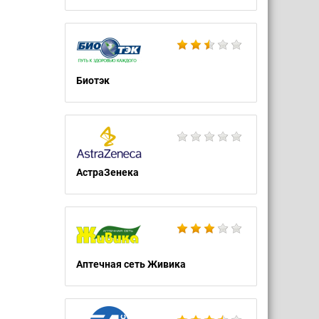
Биотэк
АстраЗенека
Аптечная сеть Живика