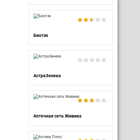
Биотэк
АстраЗенека
Аптечная сеть Живика