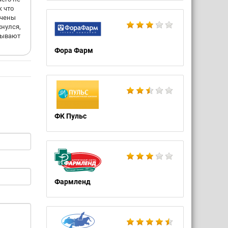
к что
учены
хнулся,
елывают
Фора Фарм
ФК Пульс
Фармленд