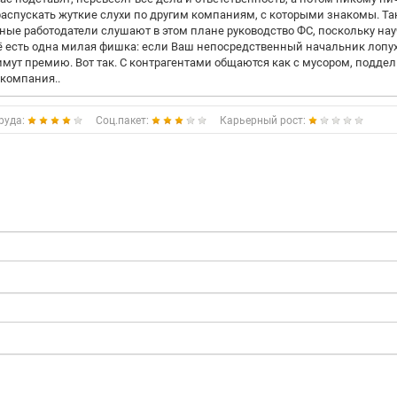
аспускать жуткие слухи по другим компаниям, с которыми знакомы. Та
атные работодатели слушают в этом плане руководство ФС, поскольку на
щё есть одна милая фишка: если Ваш непосредственный начальник лопу
нимут премию. Вот так. С контрагентами общаются как с мусором, подд
 компания..
руда:
Соц.пакет:
Карьерный рост: