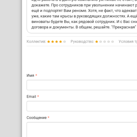
докажете. Про сотрудников при увольнении начинают р
ещё и подпортят Вам реноме. Хотя, не факт, что адекв
уже, какие там крысы в руководящих должностях. А е
виноваты будете Вы, как рядовой сотрудник. И с Вас с
договора и документы. В общем, решайте. "Прекрасная"
Коллектив:
Руководство:
Условия т
Имя
Email
Сообщение