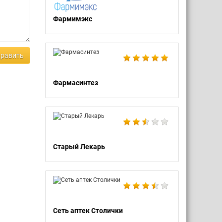
Фармимэкс
равить
Фармасинтез
Старый Лекарь
Сеть аптек Столички