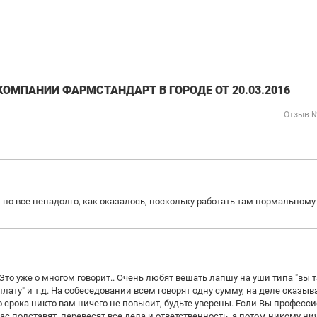
ОМПАНИИ ФАРМСТАНДАРТ В ГОРОДЕ ОТ 20.03.2016
Отзыв 
 но все ненадолго, как оказалось, поскольку работать там нормальному
. Это уже о многом говорит.. Очень любят вешать лапшу на уши типа "вы 
ату" и т.д. На собеседовании всем говорят одну сумму, на деле оказыв
 срока никто вам ничего не повысит, будьте уверены. Если Вы професси
с подставят, перевесят все дела и ответственность, а потом никому ни