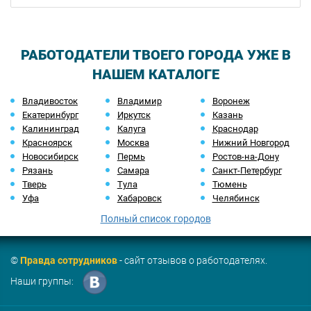
РАБОТОДАТЕЛИ ТВОЕГО ГОРОДА УЖЕ В
НАШЕМ КАТАЛОГЕ
Владивосток
Владимир
Воронеж
Екатеринбург
Иркутск
Казань
Калининград
Калуга
Краснодар
Красноярск
Москва
Нижний Новгород
Новосибирск
Пермь
Ростов-на-Дону
Рязань
Самара
Санкт-Петербург
Тверь
Тула
Тюмень
Уфа
Хабаровск
Челябинск
Полный список городов
©
Правда сотрудников
- сайт отзывов о работодателях.
Наши группы: