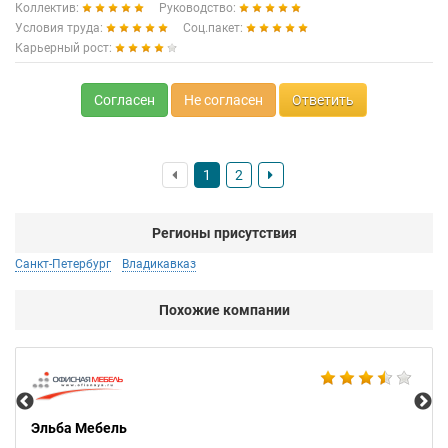
Коллектив:
Руководство:
Условия труда:
Соц.пакет:
Карьерный рост:
Согласен
Не согласен
Ответить
1
2
Регионы присутствия
Санкт-Петербург
Владикавказ
Похожие компании
Cer
Эльба Мебель