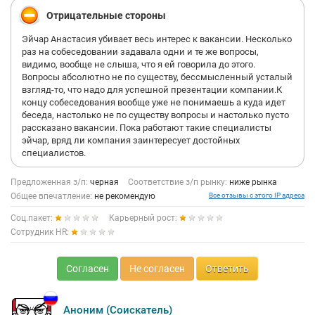
Отрицательные стороны
Эйчар Анастасия убивает весь интерес к вакансии. Несколько
раз на собеседовании задавала одни и те же вопросы,
видимо, вообще не слыша, что я ей говорила до этого.
Вопросы абсолютно не по существу, бессмысленный усталый
взгляд-то, что надо для успешной презентации компании.К
концу собеседования вообще уже не понимаешь а куда идет
беседа, настолько не по существу вопросы и настолько пусто
рассказано вакансии. Пока работают такие специалисты
эйчар, вряд ли компания заинтересует достойных
специалистов.
Предложенная з/п:
черная
Соответствие з/п рынку:
ниже рынка
Общее впечатление:
не рекомендую
Все отзывы с этого IP адреса
Соц.пакет:
Карьерный рост:
Сотрудник HR:
Согласен
Не согласен
Ответить
Аноним (Соискатель)