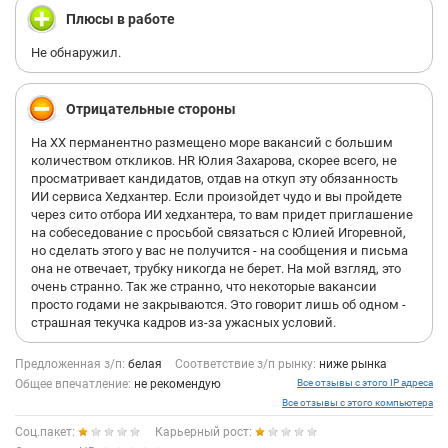
Плюсы в работе
Не обнаружил.
Отрицательные стороны
На ХХ перманентно размещено море вакансий с большим
количеством откликов. HR Юлия Захарова, скорее всего, не
просматривает кандидатов, отдав на откуп эту обязанность
ИИ сервиса Хедхантер. Если произойдет чудо и вы пройдете
через сито отбора ИИ хедхантера, то вам придет приглашение
на собеседование с просьбой связаться с Юлией Игоревной,
но сделать этого у вас не получится - на сообщения и письма
она не отвечает, трубку никогда не берет. На мой взгляд, это
очень странно. Так же странно, что некоторые вакансии
просто годами не закрываются. Это говорит лишь об одном -
страшная текучка кадров из-за ужасных условий.
Предложенная з/п:
белая
Соответствие з/п рынку:
ниже рынка
Общее впечатление:
не рекомендую
Все отзывы с этого IP адреса
Все отзывы с этого компьютера
Соц.пакет:
Карьерный рост: