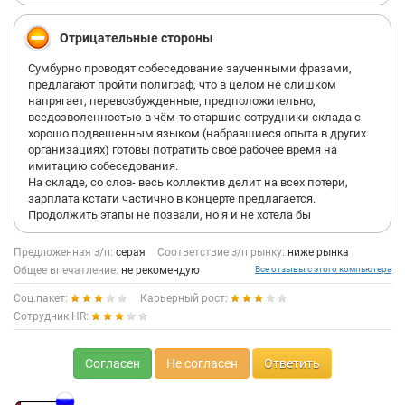
Отрицательные стороны
Сумбурно проводят собеседование заученными фразами,
предлагают пройти полиграф, что в целом не слишком
напрягает, перевозбужденные, предположительно,
вседозволенностью в чём-то старшие сотрудники склада с
хорошо подвешенным языком (набравшиеся опыта в других
организациях) готовы потратить своё рабочее время на
имитацию собеседования.
На складе, со слов- весь коллектив делит на всех потери,
зарплата кстати частично в концерте предлагается.
Продолжить этапы не позвали, но я и не хотела бы
Предложенная з/п:
серая
Соответствие з/п рынку:
ниже рынка
Общее впечатление:
не рекомендую
Все отзывы с этого компьютера
Соц.пакет:
Карьерный рост:
Сотрудник HR:
Согласен
Не согласен
Ответить