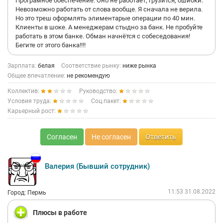
Програмное обеспечение. Оно не работает, грузится, ошибки.
Невозможно работать от слова вообще. Я сначала не верила.
Но это треш оформлять элиментарые операции по 40 мин.
Следует добавить, что очень часто у нас проводятся
Клиенты в шоке. А менеджерам стыдно за банк. Не пробуйте
различные конкурсы и мероприятия с супер-призами, к
работать в этом банке. Обман начнётся с собеседования!
примеру не так давно разыгрывали за обычную работу 50
Бегите от этого банка!!!!
айфонов, есть коллеги, которые их получили и в нашем
коллективе)
Зарплата:
белая
Соответствие рынку:
ниже рынка
Общее впечатление:
не рекомендую
Коллектив:
Руководство:
Условия труда:
Соц.пакет:
Карьерный рост:
Согласен
Не согласен
Ответить
Валерия (Бывший сотрудник)
11:53 31.08.2022
Город: Пермь
Плюсы в работе