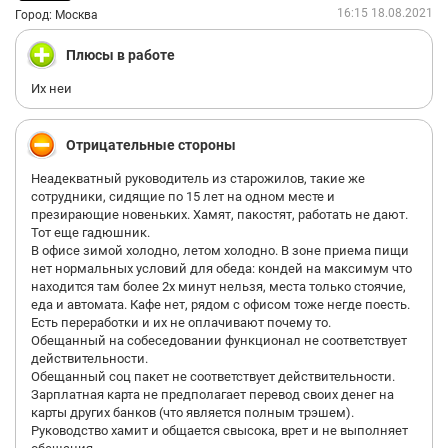
16:15 18.08.2021
Город: Москва
Плюсы в работе
Их неи
Отрицательные стороны
Неадекватный руководитель из старожилов, такие же
сотрудники, сидящие по 15 лет на одном месте и
презирающие новеньких. Хамят, пакостят, работать не дают.
Тот еще гадюшник.
В офисе зимой холодно, летом холодно. В зоне приема пищи
нет нормальных условий для обеда: кондей на максимум что
находится там более 2х минут нельзя, места только стоячие,
еда и автомата. Кафе нет, рядом с офисом тоже негде поесть.
Есть переработки и их не оплачивают почему то.
Обещанный на собеседовании функционал не соответствует
действительности.
Обещанный соц пакет не соответствует действительности.
Зарплатная карта не предполагает перевод своих денег на
карты других банков (что является полным трэшем).
Руководство хамит и общается свысока, врет и не выполняет