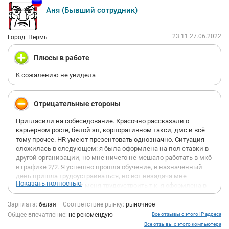
предоставить не может. Руководитель диалог вести явно не
Аня (Бывший сотрудник)
намерен, т.к. сообщения не читает, а при звонке отговорка "Я
занята". Дополнительно, по размерам премии уже были
непонятки, обещали одну цифру, выплатили другую. Разницу
23:11 27.06.2022
Город: Пермь
между ними обещались выплатить аж в три разные даты (то
22, то 7, то при увольнение), в итоге, как сказала сама
Плюсы в работе
руководитель "Ошибку нашли в расчетах аналитика" доплата
255 рублей (до этой ошибки сумма была 4к).
К сожалению не увидела
Единственное, что нравится в это банке - коллектив!
Если вам деньги не нужны, смело устраивайтесь в ПАО
"Московский кредитный банк" и работайте за один оклад!
Отрицательные стороны
Пригласили на собеседование. Красочно рассказали о
карьерном росте, белой зп, корпоративном такси, дмс и всё
тому прочее. HR умеют презентовать однозначно. Ситуация
сложилась в следующем: я была оформлена на пол ставки в
другой организации, но мне ничего не мешало работать в мкб
в графике 2/2. Я успешно прошла обучение, в назначенный
день пришла трудоустраиваться, но вот незадача мне
Показать полностью
сказали, что не могут меня трудоустроить т.к. я оформлена в
другом месте на 0,5 ставки. По закону имею на это полное
право, но все же пошла им на уступки и уволилась. Ведь мне
Зарплата:
белая
Соответствие рынку:
рыночное
обещали быстрый карьерный рост и конкурентноспособную
Общее впечатление:
не рекомендую
Все отзывы с этого IP адреса
зп. С горем пополам я устроилась, первые несколько дней я
Все отзывы с этого компьютера