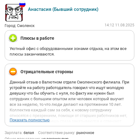
Анастасия (Бывший сотрудник)
14:12 11.08.2025
Город: Смоленск
Плюсы в работе
Уютный офис с оборудованными зонами отдыха, на этом все
плюсы заканчиваются.
Отрицательные стороны
Данный отзыв о Валютном отделе Смоленского филиала. При
устройте на работу работодатель говорил что ищут молодую
девушку что бы обучить с нуля, по факту им нужен был
сотрудник с большим опытом или человек который выучит
все за неделю, то что люди делают на протяжении 10 лет.
Коллектив каждый сам за себя, к новому сотруднику
относятся с презрением, помощи от старших работников нет,
Показать полностью
если что-то спрашиваешь глаза закатываются и отвечают
ищи в нормативных документах. При устройстве на работу не
оговаривалось учение нормативных документов наизусть.
Зарплата:
белая
Соответствие рынку:
рыночное
Брали на работу с маленьким ребенком, больничные