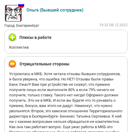
+++ Теперь по доходам:
Ольга (Бывший сотрудник)
1. Оклад в Банке не шибко высокий, средний уровень оклада
60000 рублей в МСК, но тут есть помарочка, никто не получает
так мало :) Дело как в премии, которая тут реально большая
19:32 08.12.2022
Город: Екатеринбург
(стандартный сотрудник за месяц спокойной вытянет
премию в 90-100 т.р., а если сильно постараться, то есть
Плюсы в работе
сотрудники (не директоры, не замы, а обычные менеджеры),
которые вытягивают по 180 т.р.+), так и в подработках,
Коллектив
которые ставят по твоему желанию и оплачиваются они в
двойном размере (часть при з/п - авансе, вторая часть в
конце года).
Отрицательные стороны
+++ И тут плюс в директоре, моем, я бы сказал ЗОЛОТОМ
директоре, которая весь месяц "печется" не чтобы самой
Устроилась в МКБ. Хотя читала отзывы бывших сотрудников,
получить премию, а чтобы все сотрудники её коллектива
и была уверена, что ошибка. Но НЕТ! Отзывы были правы-
получили и для этого предпринимается куча действий.
Банк Ужас!!! Вам при устройстве не скажут, что премию
получите лишь если выполните 80% а если 79% ничего не
В общем я не гуру красноречия и описал работу как мог без
получите, только ставку. Такого нет нигде! Оформил-должен
"лишних" подробностей.
получить. Это не в МКБ. И если вы будете что то узнавать о
премии, бонусе, вам этого не дадут. Наменкут, что нужно
Это первый и единственный Банк, в котором настолько
увольнятся. Второе, это хамское отношение Территориального
лояльное отношение к сотрудникам, что с него уйти - мне
директора в Екатеринбурге- Бенихис Татьяна Сергеевна. К ней
кажется грех.
ни с какими вопросами нельзя обращаться-не компетентна.
Спасибо всему руководству МКБ, в частности по "кусту"
Как она там работает-вопрос. Еще ужас работы в МКБ-это
Крупновой Е.А.