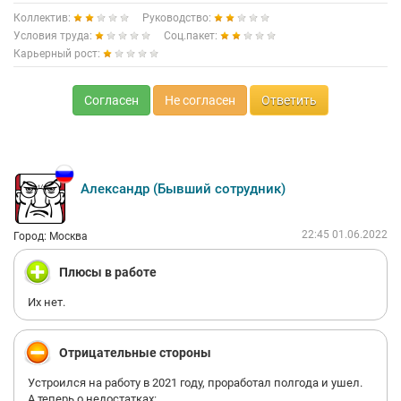
была закреплена за сотрудником и слушала его звонки.
Коллектив:
Руководство:
Попутно звонкам слушала, как отдел качества снижает
Условия труда:
оценки и что опять придётся жить на оклад (21 тысяча). Так
Соц.пакет:
же меня смутило, что меня забрали в группу, где были одни
Карьерный рост:
девочки. Хотя изначально меня устраивал график только
противоположной группы. Ну вот я две недели посидела
Согласен
Не согласен
Ответить
послушала, как отдел качества снижает оценки, и как всем
придёт только оклад. К слову, если выходишь на больничный
очень сильно корректируется премия и грубо говоря
получаешь тот же оклад, но с небольшой надбавкой. Через
две недели нахождения в этой яме недовольства, решила, что
не хочу здесь работать. Подошла к руководителю сообщила о
Александр (Бывший сотрудник)
своём решении, как вдруг милая, улыбчивая девушка, которая
строила из себя подружку, изменилась в лице и стала мягко
говоря не особо дружелюбной.
22:45 01.06.2022
Город: Москва
По закону имею полное право уволиться без официальной
отработки, но когда я об этом сказала, меня даже никто не
Плюсы в работе
стал слушать и заставили отрабатывать 3 дня. Все эти 3 дня
со мной никто не общался, кроме девушки, с которой мы
Их нет.
сидели рядом.
Отработав эти несчастные три дня я получила на карту зп. И
тут новая проблема мне не оплатили недельное обучения,
Отрицательные стороны
хотя по договору оно оплачивается при приеме в штат, как вы
понимаете в штат я была принята. Хотела связаться с
Устроился на работу в 2021 году, проработал полгода и ушел.
бухгалтерией, но это не возможно, сказали обратиться в отдел
А теперь о недостатках: