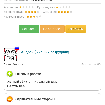
Общее впечатление:
не рекомендую
обговорили заранее, сказали можно дистанционно работать
Коллектив:
Руководство:
на больничном, в итоге была вынуждена уйти на больничный
и выяснилось что дистанционно нельзя, а после выхода
Условия труда:
Соц.пакет:
поставили условия или год без больничных или до свидания.
Карьерный рост:
Вопрос зачем брали и врали при устройстве на работу.
Выдернуть с прошлого места работы, а потом выкинуть
человека и оставить без работы у них в порядке нормы. При
Согласен
Не согласен
Ответить
увольнение вышестоящее руководство из Москвы даже не
поинтересовалось уходом, не выслушав правду с моей
стороны. Надеюсь в следующий раз руководство при
собеседование расскажет кандидату на должность, что
влиться в работу необходимо за неделю и без какой-либо
Андрей (Бывший сотрудник)
помощи. Сотрудники знают только свой фронт работы, шаг
вправо, шаг влево у них стопор в связи с этим данные люди
обучать не умеют. А руководству в Москве следовало бы
15:38 19.12.2023
Город: Москва
присмотреться к своим сотрудникам и какой змеюшник у них
в коллективе.
Плюсы в работе
Уютный офис, минимальный ДМС.
На этом все.
Отрицательные стороны