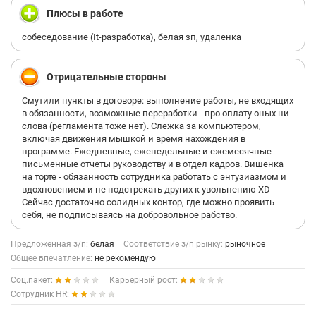
Плюсы в работе
собеседование (It-разработка), белая зп, удаленка
Отрицательные стороны
Смутили пункты в договоре: выполнение работы, не входящих
в обязанности, возможные переработки - про оплату оных ни
слова (регламента тоже нет). Слежка за компьютером,
включая движения мышкой и время нахождения в
программе. Ежедневные, еженедельные и ежемесячные
письменные отчеты руководству и в отдел кадров. Вишенка
на торте - обязанность сотрудника работать с энтузиазмом и
вдохновением и не подстрекать других к увольнению XD
Сейчас достаточно солидных контор, где можно проявить
себя, не подписываясь на добровольное рабство.
Предложенная з/п:
белая
Соответствие з/п рынку:
рыночное
Общее впечатление:
не рекомендую
Соц.пакет:
Карьерный рост:
Сотрудник HR: