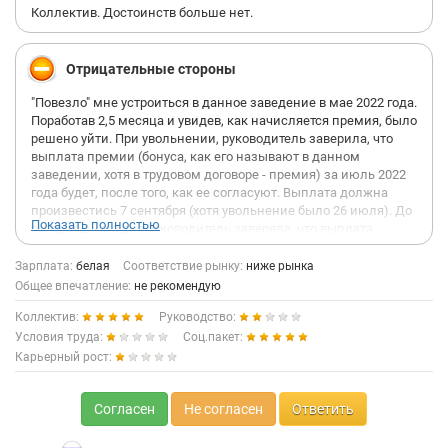
Коллектив. Достоинств больше нет.
Отрицательные стороны
"Повезло" мне устроиться в данное заведение в мае 2022 года.
Поработав 2,5 месяца и увидев, как начисляется премия, было
решено уйти. При увольнении, руководитель заверила, что
выплата премии (бонуса, как его называют в данном
заведении, хотя в трудовом договоре - премия) за июль 2022
года будет, после того, как ее согласуют. Выплата должна
произвестись 7 сентября (хотя увольнение было 26 июля). До
Показать полностью
сегодняшнего дня руководитель заверяла, что выплата
находится на согласовании, либо "Информация на уточнении".
Это все продолжалось вплоть до сегодняшнего дня (31
Зарплата:
белая
Соответствие рынку:
ниже рынка
августа). От нее пришло сообщение "Так как ты уволилась в
Общее впечатление:
не рекомендую
июле, то выплаты не будет". В Трудовом договоре сказано, что
Коллектив:
Руководство:
выплата премии осуществляется на основании Положения,
которого мне не выдали. Звонки в ответственные
Условия труда:
Соц.пакет:
подразделения по выплатам дали один результат:
Карьерный рост:
обращаться к руководителю. Как мне было сказано:
руководитель направляет приказ о выплате премии в отдел
мотивации, после данный отдел направляет этот приказ в
Согласен
Не согласен
Ответить
отдел оплаты и производится выплата. На каком основании и
положении мне в выплате отказано, никто информацию