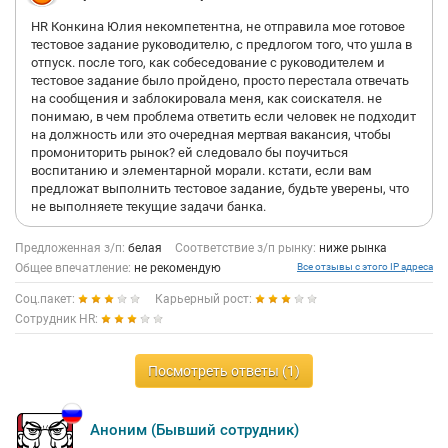
HR Конкина Юлия некомпетентна, не отправила мое готовое
тестовое задание руководителю, с предлогом того, что ушла в
отпуск. после того, как собеседование с руководителем и
тестовое задание было пройдено, просто перестала отвечать
на сообщения и заблокировала меня, как соискателя. не
понимаю, в чем проблема ответить если человек не подходит
на должность или это очередная мертвая вакансия, чтобы
промониторить рынок? ей следовало бы поучиться
воспитанию и элементарной морали. кстати, если вам
предложат выполнить тестовое задание, будьте уверены, что
не выполняете текущие задачи банка.
Предложенная з/п:
белая
Соответствие з/п рынку:
ниже рынка
Общее впечатление:
не рекомендую
Все отзывы с этого IP адреса
Соц.пакет:
Карьерный рост:
Сотрудник HR:
Посмотреть ответы (1)
Аноним (Бывший сотрудник)