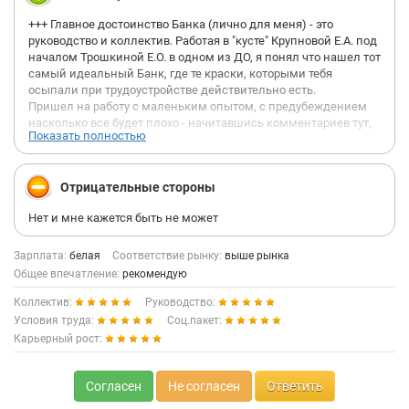
+++ Главное достоинство Банка (лично для меня) - это
руководство и коллектив. Работая в "кусте" Крупновой Е.А. под
началом Трошкиной Е.О. в одном из ДО, я понял что нашел тот
самый идеальный Банк, где те краски, которыми тебя
осыпали при трудоустройстве действительно есть.
Пришел на работу с маленьким опытом, с предубеждением
насколько все будет плохо - начитавшись комментариев тут,
Показать полностью
но.......
+++ По честному - первый месяц было не по себе, поскольку
весь месяц ты просто сидишь на обучении и наблюдаешь за
Отрицательные стороны
работой коллег. НО вот первый и жирный плюс, тебя СНАЛА
официально трудоустраивают и только после этого
Нет и мне кажется быть не может
отправляют на обучение, это супер, поскольку ты уверен, что
не останешься без работы.
+++ Руководитель на протяжении всего обучения помогала
Зарплата:
белая
Соответствие рынку:
выше рынка
осваиваться, до этого небольшое кол-во времени отработал в
Общее впечатление:
рекомендую
2-х банках, но такого отношения хорошего к сотрудникам
Коллектив:
Руководство:
нигде не встречал. Я не припомню банк, где я мог бы
свободно позвонить территориальному директору и задать
Условия труда:
Соц.пакет:
интересующий меня вопрос и тебя бы не послали, а
Карьерный рост:
действительно помогли и "разжевали" все.
+++ Коллеги все дружные, друг друга поддерживают в любой
ситуации, как рабочей, так и жизненной.
Согласен
Не согласен
Ответить