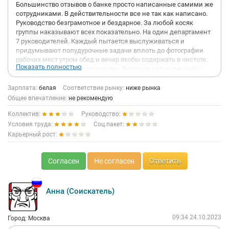
Большинство отзывов о банке просто написанные самими же
сотрудниками. В действительности все не так как написано.
Руководство безграмотное и бездарное. За любой косяк
группы наказывают всех показательно. На один департамент
7 руководителей. Каждый пытается выслуживаться и
придумывают полудурочные задачи вплоть до фотографии
рабочих мест утром обед и вечер якобы содержать в чистоте.
Показать полностью
Задачи придумывают из головы. Ресурсов нет, если нужно
реализовать проект то своими силами с помощью гвоздя и
топора. Айтишникам тут делать точно нечего. Карьерного
Зарплата:
белая
Соответствие рынку:
ниже рынка
роста нет. Повышение или индексации зп - нет! На
Общее впечатление:
не рекомендую
собеседование очень красиво говорят по факту все вообще не
Коллектив:
Руководство:
так. Если не дай бог руководству напишешь письмо с
претензиями или советами по улучшению работы. Могут
Условия труда:
Соц.пакет:
уволить, как уволили коллегу. Идиотизм руководителей на
Карьерный рост:
столько зашкаливает, что когда слышишь их разговоры и
шутки про геев или секс и это на протяжении всего дня,
просто в конце дня складывается ощущение что набрали
Согласен
Не согласен
Ответить
полупокеров которые только и смотрели бригаду или бумера.
Не советую данное место от слова совсем! Накидывают
работы все больше и больше. На собеседование нагло
Анна (Соискатель)
наврали.
09:34 24.10.2023
Город: Москва