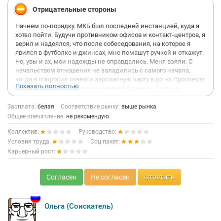
Отрицательные стороны
Начнем по-порядку. МКБ был последней инстанцией, куда я
хотел пойти. Будучи противником офисов и контакт-центров, я
верил и надеялся, что после собеседования, на которое я
явился в футболке и джинсах, мне помашут ручкой и откажут.
Но, увы и ах, мои надежды не оправдались. Меня взяли. С
начальством отношения не заладились с самого начала,
когда я попросил отвезти зарплатную карту в до на Проспекте
Показать полностью
Мира, а меня отправили на Цветной бульвар. Дальше
веселее. Каждый второй клиент, которому я звонил и
предлагал продукты либо слал меня далеко и надолго, либо
Зарплата:
белая
Соответствие рынку:
выше рынка
начинал ржать над предлагаемыми условиями. Потому что
Общее впечатление:
не рекомендую
то, что предлагает МКБ - гораздо хуже того же Сбербанка или
Коллектив:
Руководство:
ВТБ 24. Дело ли - вкладчику предлагать кредит под 20%.
Начальство, а точнее главные специалисты это отдельная
Условия труда:
Соц.пакет:
песня. Когда я пришел, руководил группой 5/2 Митягин И.А.
Карьерный рост:
Тот еще фрукт, хочу сказать. Уважения к подчиненным 0, ЧСВ
выше Эвереста, истерики от его предъяв случались у меня и
коллег чуть ли не через день. Например, в туалет сотруднику
Согласен
Не согласен
Ответить
разрешено выходить ТОЛЬКО в перерыв, а если не в перерыв
- объяснительная. Если сотрудник по какой то причине не
выполняет план - И. А. вызывал к себе и говорил чуть ли не
Ольга (Соискатель)
регулярно, что нам поставляется шикарная база, а мы ее