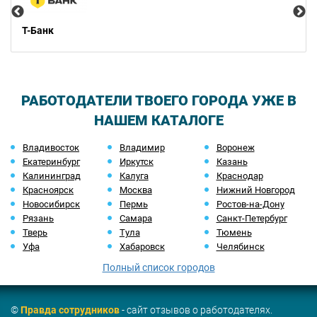
Т-Банк
РАБОТОДАТЕЛИ ТВОЕГО ГОРОДА УЖЕ В
НАШЕМ КАТАЛОГЕ
Владивосток
Владимир
Воронеж
Екатеринбург
Иркутск
Казань
Калининград
Калуга
Краснодар
Красноярск
Москва
Нижний Новгород
Новосибирск
Пермь
Ростов-на-Дону
Рязань
Самара
Санкт-Петербург
Тверь
Тула
Тюмень
Уфа
Хабаровск
Челябинск
Полный список городов
©
Правда сотрудников
- сайт отзывов о работодателях.