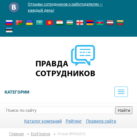
Отзывы сотрудников о работодателях —
каждый день!
КАТЕГОРИИ
Toggle
navigati
Найти
Каталог компаний
Рейтинг
Правила сайта
Главная
EcoFinance
Отзыв №656833