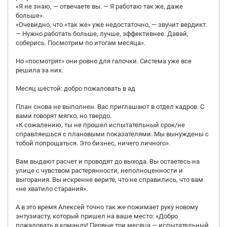
«Я не знаю, — отвечаете вы. — Я работаю так же, даже
больше».
«Очевидно, что «так же» уже недостаточно, — звучит вердикт.
— Нужно работать больше, лучше, эффективнее. Давай,
соберись. Посмотрим по итогам месяца».
Но «посмотрят» они ровно для галочки. Система уже все
решила за них.
Месяц шестой: добро пожаловать в ад
План снова не выполнен. Вас приглашают в отдел кадров. С
вами говорят мягко, но твердо.
«К сожалению, ты не прошел испытательный срок/не
справляешься с плановыми показателями. Мы вынуждены с
тобой попрощаться. Это бизнес, ничего личного».
Вам выдают расчет и проводят до выхода. Вы остаетесь на
улице с чувством растерянности, неполноценности и
выгорания. Вы искренне верите, что не справились, что вам
«не хватило старания».
А в это время Алексей точно так же пожимает руку новому
энтузиасту, который пришел на ваше место: «Добро
пожаловать в команду! Первые три месяца — испытательный