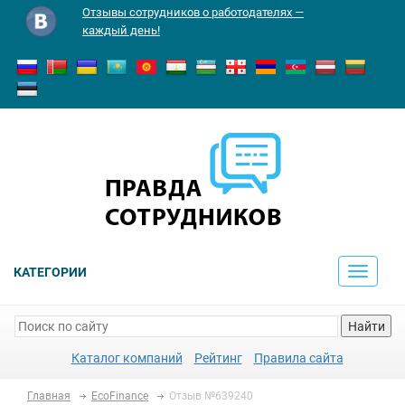
Отзывы сотрудников о работодателях —
каждый день!
КАТЕГОРИИ
Toggle
navigati
Найти
Каталог компаний
Рейтинг
Правила сайта
Главная
EcoFinance
Отзыв №639240