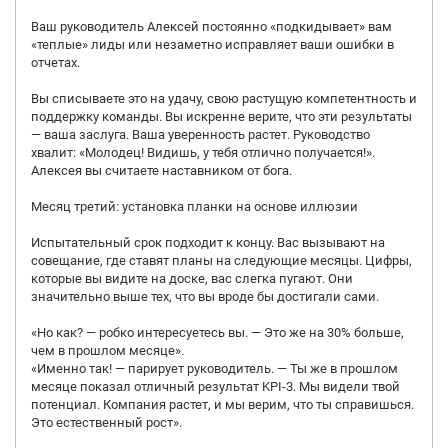
Ваш руководитель Алексей постоянно «подкидывает» вам
«теплые» лиды или незаметно исправляет ваши ошибки в
отчетах.
Вы списываете это на удачу, свою растущую компетентность и
поддержку команды. Вы искренне верите, что эти результаты
— ваша заслуга. Ваша уверенность растет. Руководство
хвалит: «Молодец! Видишь, у тебя отлично получается!».
Алексея вы считаете наставником от бога.
Месяц третий: установка планки на основе иллюзии
Испытательный срок подходит к концу. Вас вызывают на
совещание, где ставят планы на следующие месяцы. Цифры,
которые вы видите на доске, вас слегка пугают. Они
значительно выше тех, что вы вроде бы достигали сами.
«Но как? — робко интересуетесь вы. — Это же на 30% больше,
чем в прошлом месяце».
«Именно так! — парирует руководитель. — Ты же в прошлом
месяце показал отличный результат KPI-3. Мы видели твой
потенциал. Компания растет, и мы верим, что ты справишься.
Это естественный рост».