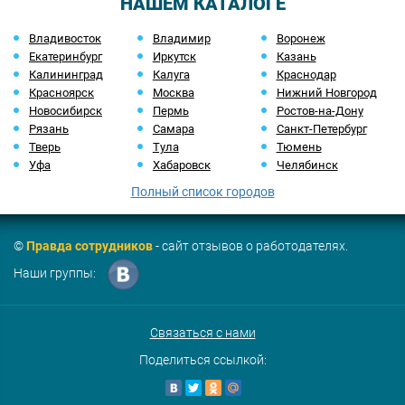
НАШЕМ КАТАЛОГЕ
Владивосток
Владимир
Воронеж
Екатеринбург
Иркутск
Казань
Калининград
Калуга
Краснодар
Красноярск
Москва
Нижний Новгород
Новосибирск
Пермь
Ростов-на-Дону
Рязань
Самара
Санкт-Петербург
Тверь
Тула
Тюмень
Уфа
Хабаровск
Челябинск
Полный список городов
©
Правда сотрудников
- сайт отзывов о работодателях.
Наши группы:
Связаться с нами
Поделиться ссылкой: