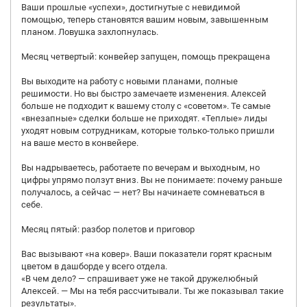
Ваши прошлые «успехи», достигнутые с невидимой
помощью, теперь становятся вашим новым, завышенным
планом. Ловушка захлопнулась.
Месяц четвертый: конвейер запущен, помощь прекращена
Вы выходите на работу с новыми планами, полные
решимости. Но вы быстро замечаете изменения. Алексей
больше не подходит к вашему столу с «советом». Те самые
«внезапные» сделки больше не приходят. «Теплые» лиды
уходят новым сотрудникам, которые только-только пришли
на ваше место в конвейере.
Вы надрываетесь, работаете по вечерам и выходным, но
цифры упрямо ползут вниз. Вы не понимаете: почему раньше
получалось, а сейчас — нет? Вы начинаете сомневаться в
себе.
Месяц пятый: разбор полетов и приговор
Вас вызывают «на ковер». Ваши показатели горят красным
цветом в дашборде у всего отдела.
«В чем дело? — спрашивает уже не такой дружелюбный
Алексей. — Мы на тебя рассчитывали. Ты же показывал такие
результаты».