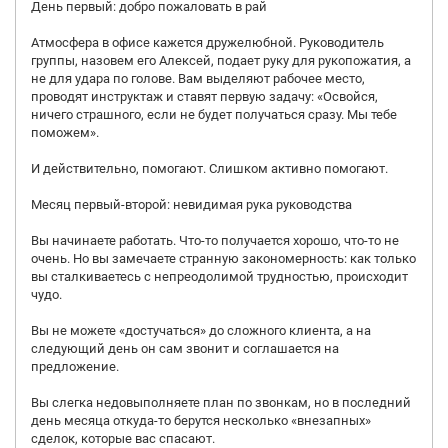
День первый: добро пожаловать в рай
Атмосфера в офисе кажется дружелюбной. Руководитель
группы, назовем его Алексей, подает руку для рукопожатия, а
не для удара по голове. Вам выделяют рабочее место,
проводят инструктаж и ставят первую задачу: «Освойся,
ничего страшного, если не будет получаться сразу. Мы тебе
поможем».
И действительно, помогают. Слишком активно помогают.
Месяц первый-второй: невидимая рука руководства
Вы начинаете работать. Что-то получается хорошо, что-то не
очень. Но вы замечаете странную закономерность: как только
вы сталкиваетесь с непреодолимой трудностью, происходит
чудо.
Вы не можете «достучаться» до сложного клиента, а на
следующий день он сам звонит и соглашается на
предложение.
Вы слегка недовыполняете план по звонкам, но в последний
день месяца откуда-то берутся несколько «внезапных»
сделок, которые вас спасают.