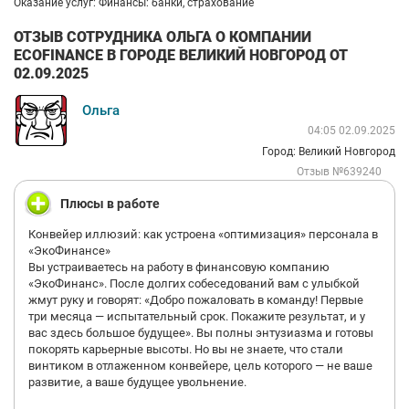
Оказание услуг: Финансы: банки, страхование
ОТЗЫВ СОТРУДНИКА ОЛЬГА О КОМПАНИИ
ECOFINANCE В ГОРОДЕ ВЕЛИКИЙ НОВГОРОД ОТ
02.09.2025
Ольга
04:05 02.09.2025
Город: Великий Новгород
Отзыв №639240
Плюсы в работе
Конвейер иллюзий: как устроена «оптимизация» персонала в
«ЭкоФинансе»
Вы устраиваетесь на работу в финансовую компанию
«ЭкоФинанс». После долгих собеседований вам с улыбкой
жмут руку и говорят: «Добро пожаловать в команду! Первые
три месяца — испытательный срок. Покажите результат, и у
вас здесь большое будущее». Вы полны энтузиазма и готовы
покорять карьерные высоты. Но вы не знаете, что стали
винтиком в отлаженном конвейере, цель которого — не ваше
развитие, а ваше будущее увольнение.